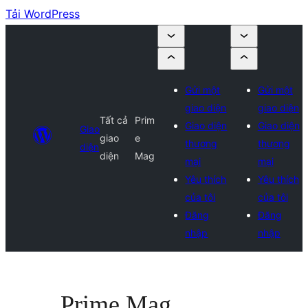
Tải WordPress
Gửi một
Gửi một
giao diện
giao diện
Tất cả
Prim
Giao diện
Giao diện
Giao
giao
e
thương
thương
diện
diện
Mag
mại
mại
Yêu thích
Yêu thích
của tôi
của tôi
Đăng
Đăng
nhập
nhập
Prime Mag