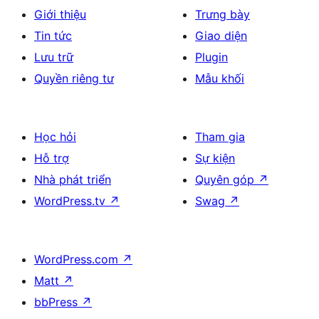
Giới thiệu
Trưng bày
Tin tức
Giao diện
Lưu trữ
Plugin
Quyền riêng tư
Mẫu khối
Học hỏi
Tham gia
Hỗ trợ
Sự kiện
Nhà phát triển
Quyên góp
↗
WordPress.tv
↗
Swag
↗
WordPress.com
↗
Matt
↗
bbPress
↗