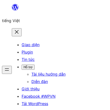
Chuyển
đến
tiếng Việt
phần
nội
dung
Giao diện
Plugin
Tin tức
Hỗ trợ
Tài liệu hướng dẫn
Diễn đàn
Giới thiệu
Facebook #WPVN
Tải WordPress