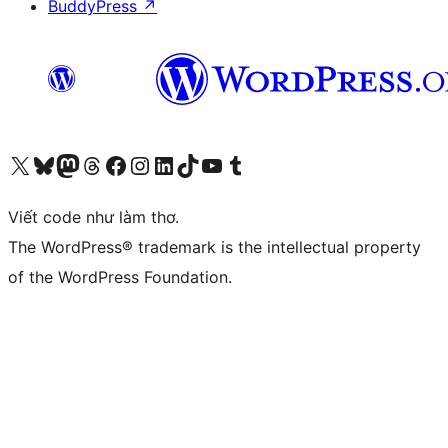
BuddyPress
↗
Truy cập tài khoản X (trước đây là Twitter) của chúng tôi
Visit our Bluesky account
Visit our Mastodon account
Visit our Threads account
Xem trang Facebook của chúng tôi
Truy cập tài khoản Instagram của chúng tôi
Truy cập tài khoản LinkedIn của chúng tôi
Visit our TikTok account
Truy cập kênh YouTube của chúng tôi
Visit our Tumblr account
Viết code như làm thơ.
The WordPress® trademark is the intellectual property
of the WordPress Foundation.