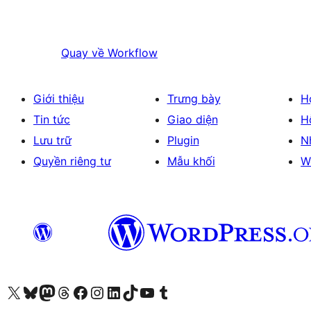
Quay về
Workflow
Giới thiệu
Trưng bày
H
Tin tức
Giao diện
H
Lưu trữ
Plugin
N
Quyền riêng tư
Mẫu khối
W
Truy cập tài khoản X (trước đây là Twitter) của chúng tôi
Visit our Bluesky account
Visit our Mastodon account
Visit our Threads account
Xem trang Facebook của chúng tôi
Truy cập tài khoản Instagram của chúng tôi
Truy cập tài khoản LinkedIn của chúng tôi
Visit our TikTok account
Truy cập kênh YouTube của chúng tôi
Visit our Tumblr account