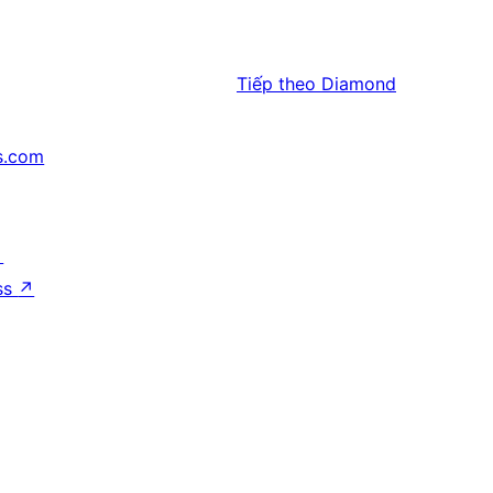
Tiếp theo
Diamond
s.com
↗
ss
↗