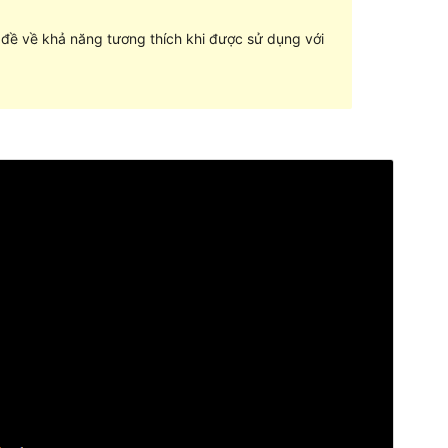
n đề về khả năng tương thích khi được sử dụng với
Xem thử
Tải về
Phiên bản
1.0.2
Cập nhật lần cuối
18 – 04 – 2016
Số lượt cài đặt
90+
Phiên bản WordPress
3.8
Trang chủ của giao diện