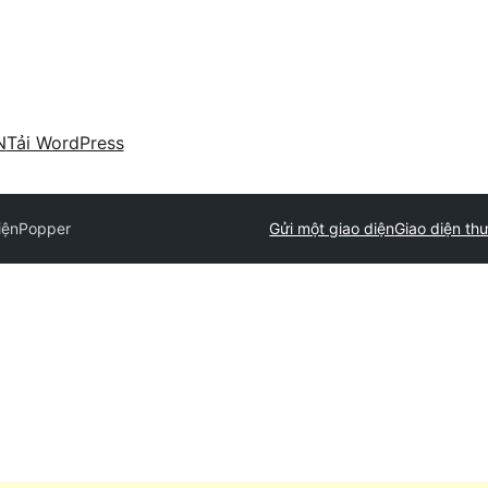
N
Tải WordPress
iện
Popper
Gửi một giao diện
Giao diện th