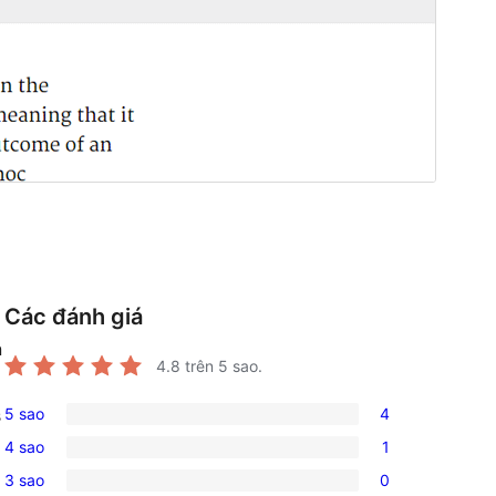
Các đánh giá
n
4.8
trên 5 sao.
5 sao
4
s
4
4 sao
1
5-
1
3 sao
0
star
4-
0