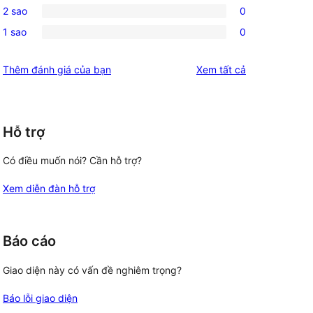
reviews
2 sao
0
star
3-
0
review
1 sao
0
star
2-
0
reviews
star
1-
đánh
Thêm đánh giá của bạn
Xem tất cả
reviews
star
giá
reviews
Hỗ trợ
Có điều muốn nói? Cần hỗ trợ?
Xem diễn đàn hỗ trợ
Báo cáo
Giao diện này có vấn đề nghiêm trọng?
Báo lỗi giao diện