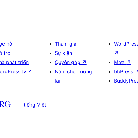
ọc hỏi
Tham gia
WordPres
ỗ trợ
Sự kiện
↗
hà phát triển
Quyên góp
↗
Matt
↗
ordPress.tv
↗
Năm cho Tương
bbPress
lai
BuddyPre
tiếng Việt