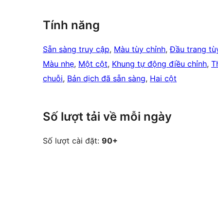
Tính năng
Sẵn sàng truy cập
, 
Màu tùy chỉnh
, 
Đầu trang tù
Màu nhẹ
, 
Một cột
, 
Khung tự động điều chỉnh
, 
T
chuỗi
, 
Bản dịch đã sẵn sàng
, 
Hai cột
Số lượt tải về mỗi ngày
Số lượt cài đặt:
90+