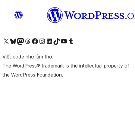
Truy cập tài khoản X (trước đây là Twitter) của chúng tôi
Visit our Bluesky account
Visit our Mastodon account
Visit our Threads account
Xem trang Facebook của chúng tôi
Truy cập tài khoản Instagram của chúng tôi
Truy cập tài khoản LinkedIn của chúng tôi
Visit our TikTok account
Truy cập kênh YouTube của chúng tôi
Visit our Tumblr account
Viết code như làm thơ.
The WordPress® trademark is the intellectual property of
the WordPress Foundation.