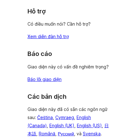
reviews
Hỗ trợ
Có điều muốn nói? Cần hỗ trợ?
Xem diễn đàn hỗ trợ
Báo cáo
Giao diện này có vấn đề nghiêm trọng?
Báo lỗi giao diện
Các bản dịch
Giao diện này đã có sẵn các ngôn ngữ
sau:
Čeština
,
Cymraeg
,
English
(Canada)
,
English (UK)
,
English (US)
,
日
本語
,
Română
,
Русский
, và
Svenska
.