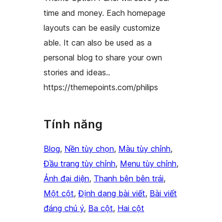
time and money. Each homepage
layouts can be easily customize
able. It can also be used as a
personal blog to share your own
stories and ideas..
https://themepoints.com/philips
Tính năng
Blog
, 
Nền tùy chọn
, 
Màu tùy chỉnh
, 
Đầu trang tùy chỉnh
, 
Menu tùy chỉnh
, 
Ảnh đại diện
, 
Thanh bên bên trái
, 
Một cột
, 
Định dạng bài viết
, 
Bài viết
đáng chú ý
, 
Ba cột
, 
Hai cột