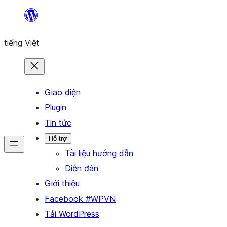
Chuyển
đến
tiếng Việt
phần
nội
dung
Giao diện
Plugin
Tin tức
Hỗ trợ
Tài liệu hướng dẫn
Diễn đàn
Giới thiệu
Facebook #WPVN
Tải WordPress