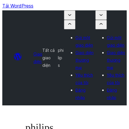
Tải WordPress
Gửi một
Gửi một
giao diện
giao diện
Tất cả
phi
Giao diện
Giao diện
Giao
giao
lip
thương
thương
diện
diện
s
mại
mại
Yêu thích
Yêu thích
của tôi
của tôi
Đăng
Đăng
nhập
nhập
philips