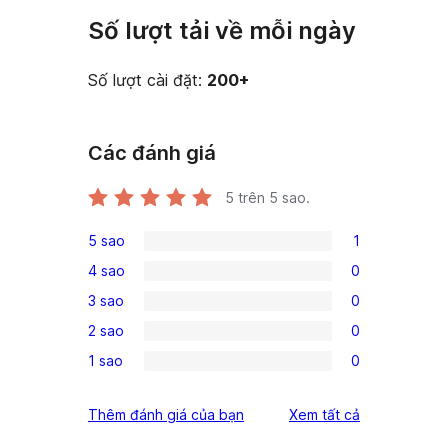
Số lượt tải về mỗi ngày
Số lượt cài đặt:
200+
Các đánh giá
5
trên 5 sao.
5 sao
1
1
4 sao
0
5-
0
3 sao
0
star
4-
0
review
2 sao
0
star
3-
0
reviews
1 sao
0
star
2-
0
reviews
star
1-
đánh
Thêm đánh giá của bạn
Xem tất cả
reviews
star
giá