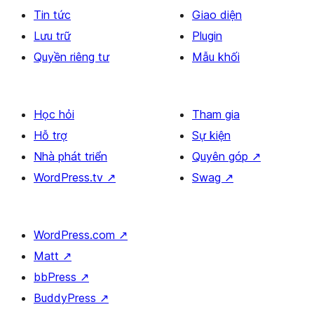
Tin tức
Giao diện
Lưu trữ
Plugin
Quyền riêng tư
Mẫu khối
Học hỏi
Tham gia
Hỗ trợ
Sự kiện
Nhà phát triển
Quyên góp
↗
WordPress.tv
↗
Swag
↗
WordPress.com
↗
Matt
↗
bbPress
↗
BuddyPress
↗