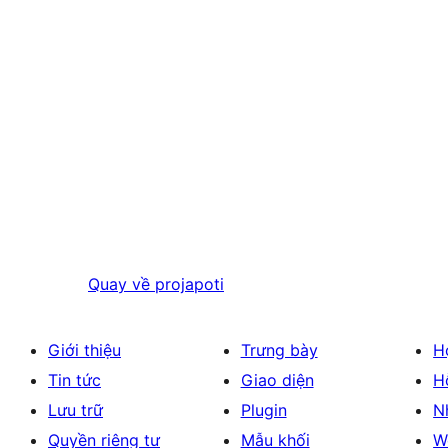
Quay về
projapoti
Giới thiệu
Trưng bày
H
Tin tức
Giao diện
H
Lưu trữ
Plugin
N
Quyền riêng tư
Mẫu khối
W