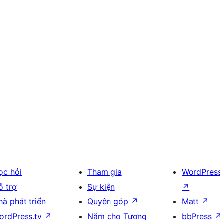
ọc hỏi
Tham gia
WordPres
ỗ trợ
Sự kiện
↗
hà phát triển
Quyên góp
↗
Matt
↗
ordPress.tv
↗
Năm cho Tương
bbPress