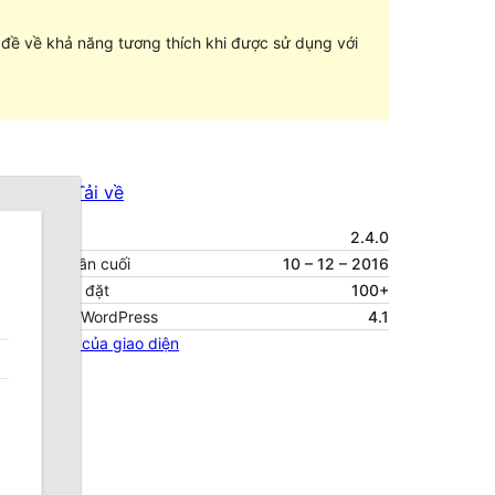
n đề về khả năng tương thích khi được sử dụng với
Xem thử
Tải về
Phiên bản
2.4.0
Cập nhật lần cuối
10 – 12 – 2016
Số lượt cài đặt
100+
Phiên bản WordPress
4.1
Trang chủ của giao diện