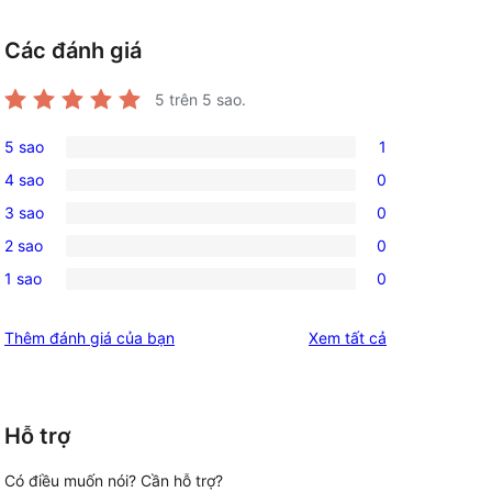
Các đánh giá
5
trên 5 sao.
5 sao
1
1
4 sao
0
5-
0
3 sao
0
star
4-
0
review
2 sao
0
star
3-
0
reviews
1 sao
0
star
2-
0
reviews
star
1-
đánh
Thêm đánh giá của bạn
Xem tất cả
reviews
star
giá
reviews
Hỗ trợ
Có điều muốn nói? Cần hỗ trợ?