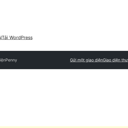
N
Tải WordPress
iện
Penny
Gửi một giao diện
Giao diện th