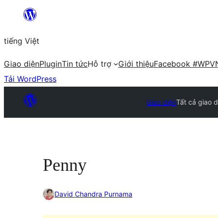
Chuyển
đến
tiếng Việt
phần
nội
Giao diện
Plugin
Tin tức
Hỗ trợ
Giới thiệu
Facebook #WPV
dung
Tải WordPress
Giao diện
Tất cả giao d
Penny
David Chandra Purnama