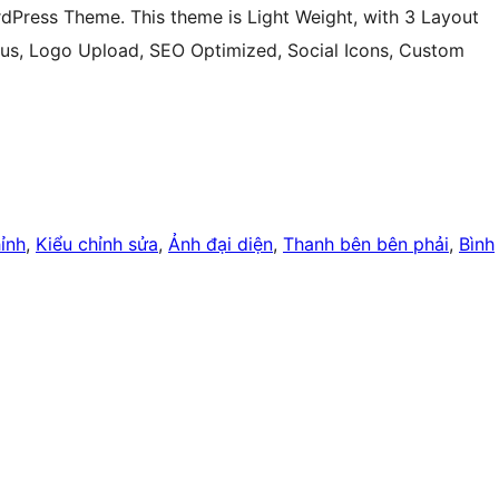
ress Theme. This theme is Light Weight, with 3 Layout
s, Logo Upload, SEO Optimized, Social Icons, Custom
ỉnh
, 
Kiểu chỉnh sửa
, 
Ảnh đại diện
, 
Thanh bên bên phải
, 
Bình