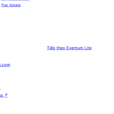
Trac tickets
Tiếp theo
Eventum Lite
s.com
↗
ss
↗