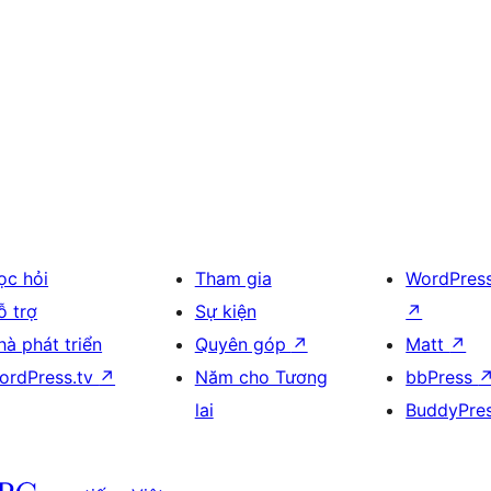
ọc hỏi
Tham gia
WordPres
ỗ trợ
Sự kiện
↗
hà phát triển
Quyên góp
↗
Matt
↗
ordPress.tv
↗
Năm cho Tương
bbPress
lai
BuddyPre