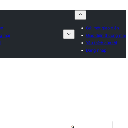
ện
Gửi một giao diện
ng mại
Giao diện thương mại
i
Yêu thích của tôi
Đăng nhập
Xem thử
Tải về