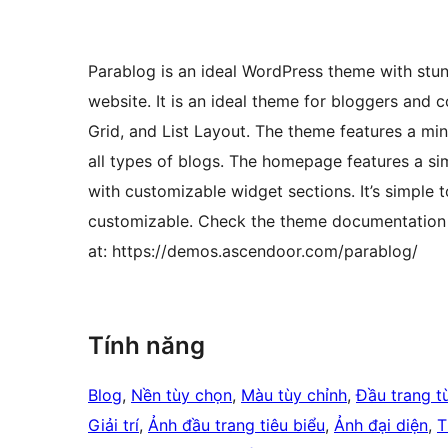
Parablog is an ideal WordPress theme with stun
website. It is an ideal theme for bloggers and 
Grid, and List Layout. The theme features a mini
all types of blogs. The homepage features a si
with customizable widget sections. It’s simple 
customizable. Check the theme documentation
at: https://demos.ascendoor.com/parablog/
Tính năng
Blog
, 
Nền tùy chọn
, 
Màu tùy chỉnh
, 
Đầu trang t
Giải trí
, 
Ảnh đầu trang tiêu biểu
, 
Ảnh đại diện
, 
T