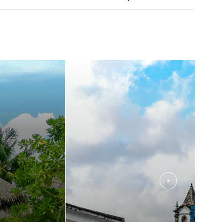
Phiên bản
1.1.3
Cập nhật lần cuối
19 – 06 – 2025
Số lượt cài đặt
80+
Phiên bản WordPress
5.0
Phiên bản PHP
7.4
Trang chủ của giao diện