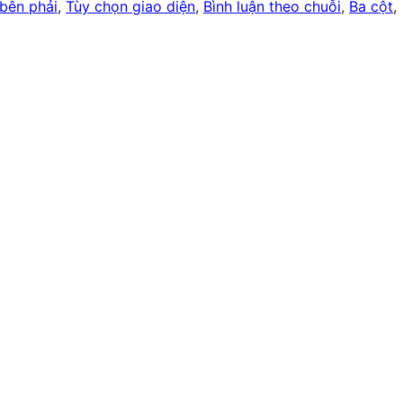
bên phải
, 
Tùy chọn giao diện
, 
Bình luận theo chuỗi
, 
Ba cột
, 