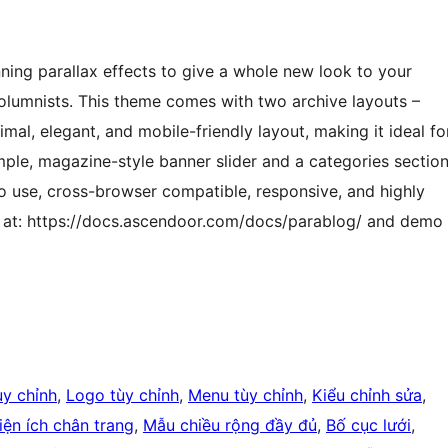
ning parallax effects to give a whole new look to your
columnists. This theme comes with two archive layouts –
mal, elegant, and mobile-friendly layout, making it ideal fo
mple, magazine-style banner slider and a categories sectio
to use, cross-browser compatible, responsive, and highly
 at: https://docs.ascendoor.com/docs/parablog/ and demo
ùy chỉnh
, 
Logo tùy chỉnh
, 
Menu tùy chỉnh
, 
Kiểu chỉnh sửa
, 
iện ích chân trang
, 
Mẫu chiều rộng đầy đủ
, 
Bố cục lưới
, 