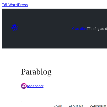
Tải WordPress
Giao diện
Tất cả giao d
Parablog
Ascendoor