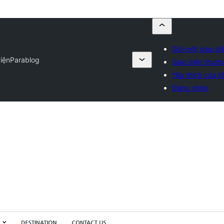
Gửi một giao di
iện
Parablog
Giao diện thươ
Yêu thích của tô
Đăng nhập