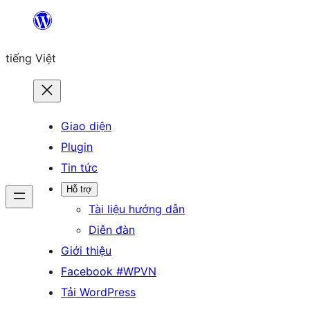
Chuyển
đến
tiếng Việt
phần
nội
dung
Giao diện
Plugin
Tin tức
Hỗ trợ
Tài liệu hướng dẫn
Diễn đàn
Giới thiệu
Facebook #WPVN
Tải WordPress