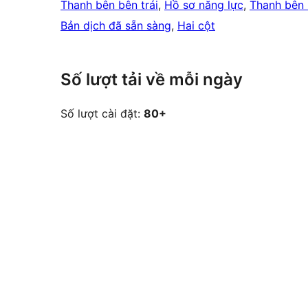
Thanh bên bên trái
, 
Hồ sơ năng lực
, 
Thanh bên 
Bản dịch đã sẵn sàng
, 
Hai cột
Số lượt tải về mỗi ngày
Số lượt cài đặt:
80+