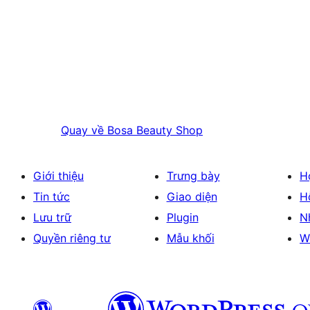
Quay về
Bosa Beauty Shop
Giới thiệu
Trưng bày
H
Tin tức
Giao diện
H
Lưu trữ
Plugin
N
Quyền riêng tư
Mẫu khối
W