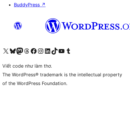
BuddyPress
↗
Truy cập tài khoản X (trước đây là Twitter) của chúng tôi
Visit our Bluesky account
Visit our Mastodon account
Visit our Threads account
Xem trang Facebook của chúng tôi
Truy cập tài khoản Instagram của chúng tôi
Truy cập tài khoản LinkedIn của chúng tôi
Visit our TikTok account
Truy cập kênh YouTube của chúng tôi
Visit our Tumblr account
Viết code như làm thơ.
The WordPress® trademark is the intellectual property
of the WordPress Foundation.