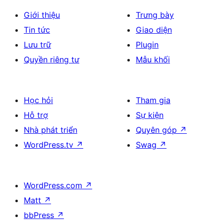
Giới thiệu
Trưng bày
Tin tức
Giao diện
Lưu trữ
Plugin
Quyền riêng tư
Mẫu khối
Học hỏi
Tham gia
Hỗ trợ
Sự kiện
Nhà phát triển
Quyên góp
↗
WordPress.tv
↗
Swag
↗
WordPress.com
↗
Matt
↗
bbPress
↗