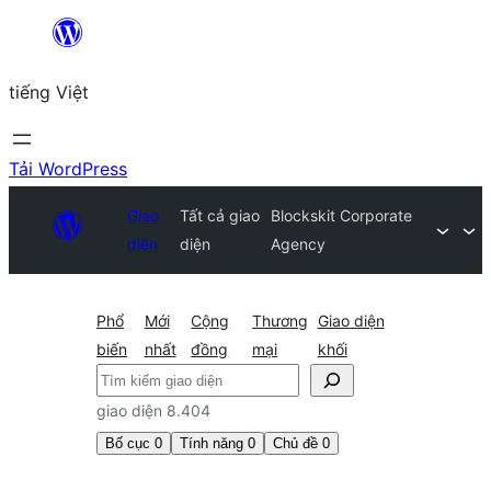
Chuyển
đến
tiếng Việt
phần
nội
dung
Tải WordPress
Giao
Tất cả giao
Blockskit Corporate
diện
diện
Agency
Phổ
Mới
Cộng
Thương
Giao diện
biến
nhất
đồng
mại
khối
Tìm
kiếm
giao diện 8.404
Bố cục
0
Tính năng
0
Chủ đề
0