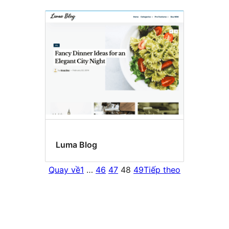
Luma Blog
Quay về
1
…
46
47
48
49
Tiếp theo