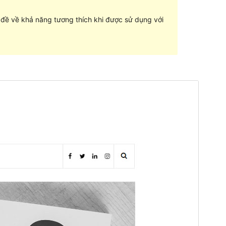
n đề về khả năng tương thích khi được sử dụng với
Xem thử
Tải về
Phiên bản
1.1.1
Cập nhật lần cuối
15 – 12 – 2020
Số lượt cài đặt
60+
Phiên bản WordPress
5.4.2
Phiên bản PHP
7.4
Trang chủ của giao diện