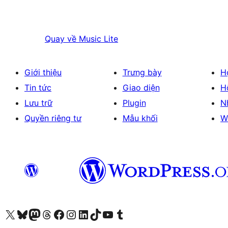
Quay về
Music Lite
Giới thiệu
Trưng bày
H
Tin tức
Giao diện
H
Lưu trữ
Plugin
N
Quyền riêng tư
Mẫu khối
W
Truy cập tài khoản X (trước đây là Twitter) của chúng tôi
Visit our Bluesky account
Visit our Mastodon account
Visit our Threads account
Xem trang Facebook của chúng tôi
Truy cập tài khoản Instagram của chúng tôi
Truy cập tài khoản LinkedIn của chúng tôi
Visit our TikTok account
Truy cập kênh YouTube của chúng tôi
Visit our Tumblr account