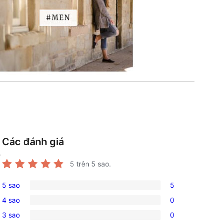
Các đánh giá
r
5
trên 5 sao.
5 sao
5
5
4 sao
0
5-
0
3 sao
0
star
4-
0