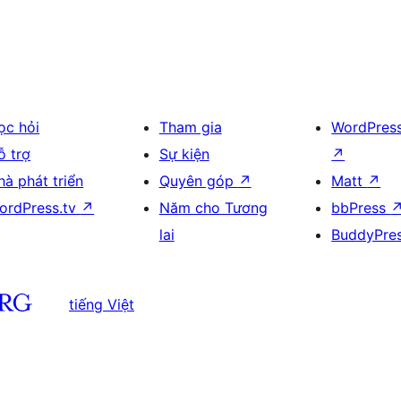
ọc hỏi
Tham gia
WordPres
ỗ trợ
Sự kiện
↗
hà phát triển
Quyên góp
↗
Matt
↗
ordPress.tv
↗
Năm cho Tương
bbPress
lai
BuddyPre
tiếng Việt