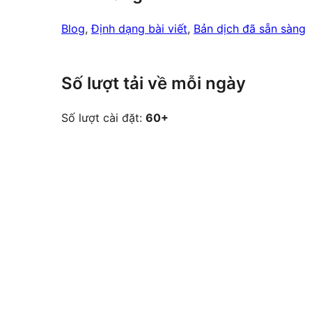
Blog
, 
Định dạng bài viết
, 
Bản dịch đã sẵn sàng
Số lượt tải về mỗi ngày
Số lượt cài đặt:
60+