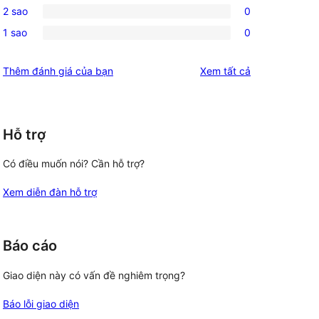
reviews
2 sao
0
star
3-
0
reviews
1 sao
0
star
2-
0
reviews
star
1-
đánh
Thêm đánh giá của bạn
Xem tất cả
reviews
star
giá
reviews
Hỗ trợ
Có điều muốn nói? Cần hỗ trợ?
Xem diễn đàn hỗ trợ
Báo cáo
Giao diện này có vấn đề nghiêm trọng?
Báo lỗi giao diện