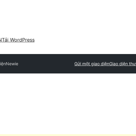
N
Tải WordPress
iện
Newie
Gửi một giao diện
Giao diện th