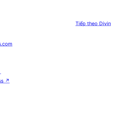
Tiếp theo
Divin
s.com
↗
ss
↗