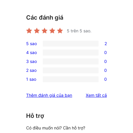
Các đánh giá
5
trên 5 sao.
5 sao
2
2
4 sao
0
5-
0
3 sao
0
star
4-
0
reviews
2 sao
0
star
3-
0
reviews
1 sao
0
star
2-
0
reviews
star
1-
đánh
Thêm đánh giá của bạn
Xem tất cả
reviews
star
giá
reviews
Hỗ trợ
Có điều muốn nói? Cần hỗ trợ?