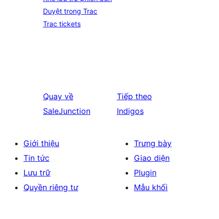
Duyệt trong Trac
Trac tickets
Quay về
Tiếp theo
SaleJunction
Indigos
Giới thiệu
Trưng bày
Tin tức
Giao diện
Lưu trữ
Plugin
Quyền riêng tư
Mẫu khối