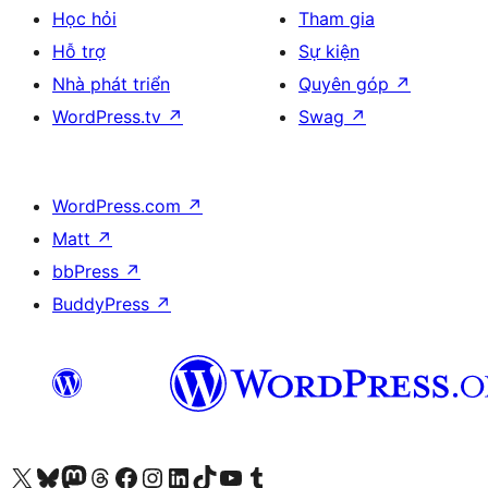
Học hỏi
Tham gia
Hỗ trợ
Sự kiện
Nhà phát triển
Quyên góp
↗
WordPress.tv
↗
Swag
↗
WordPress.com
↗
Matt
↗
bbPress
↗
BuddyPress
↗
Truy cập tài khoản X (trước đây là Twitter) của chúng tôi
Visit our Bluesky account
Visit our Mastodon account
Visit our Threads account
Xem trang Facebook của chúng tôi
Truy cập tài khoản Instagram của chúng tôi
Truy cập tài khoản LinkedIn của chúng tôi
Visit our TikTok account
Truy cập kênh YouTube của chúng tôi
Visit our Tumblr account