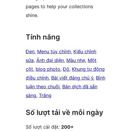
pages to help your collections
shine.
Tính năng
Đen
, 
Menu tùy chỉnh
, 
Kiểu chỉnh
sửa
, 
Ảnh đại diện
, 
Màu nhẹ
, 
Một
cột
, 
blog photo
, 
Đỏ
, 
Khung tự động
điều chỉnh
, 
Bài viết đáng chú ý
, 
Bình
luận theo chuỗi
, 
Bản dịch đã sẵn
sàng
, 
Trắng
Số lượt tải về mỗi ngày
Số lượt cài đặt:
200+