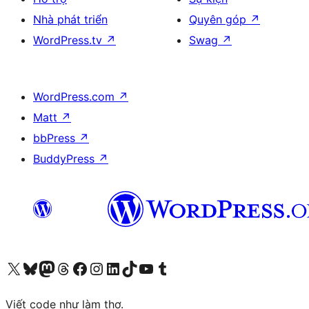
Nhà phát triển
Quyên góp
↗
WordPress.tv
↗
Swag
↗
WordPress.com
↗
Matt
↗
bbPress
↗
BuddyPress
↗
Truy cập tài khoản X (trước đây là Twitter) của chúng tôi
Visit our Bluesky account
Visit our Mastodon account
Visit our Threads account
Xem trang Facebook của chúng tôi
Truy cập tài khoản Instagram của chúng tôi
Truy cập tài khoản LinkedIn của chúng tôi
Visit our TikTok account
Truy cập kênh YouTube của chúng tôi
Visit our Tumblr account
Viết code như làm thơ.