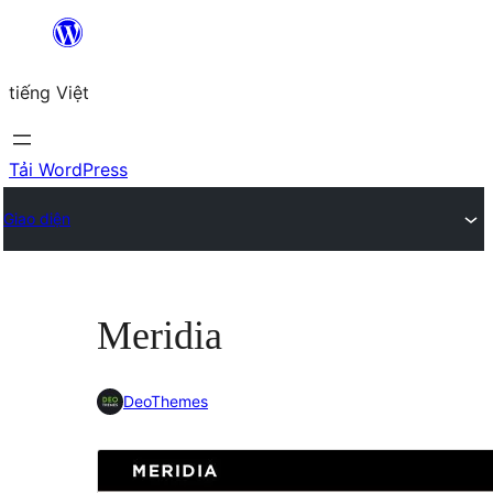
Chuyển
đến
tiếng Việt
phần
nội
dung
Tải WordPress
Giao diện
Meridia
DeoThemes