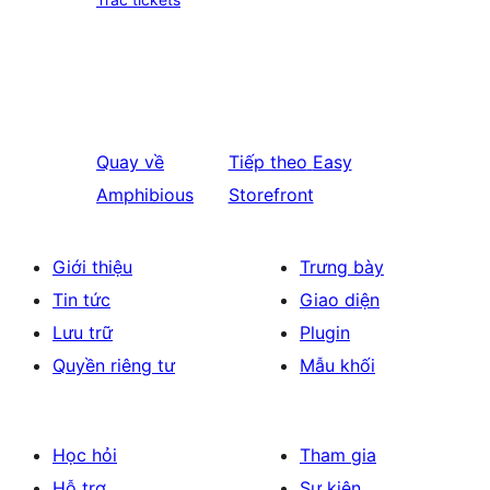
Quay về
Tiếp theo
Easy
Amphibious
Storefront
Giới thiệu
Trưng bày
Tin tức
Giao diện
Lưu trữ
Plugin
Quyền riêng tư
Mẫu khối
Học hỏi
Tham gia
Hỗ trợ
Sự kiện