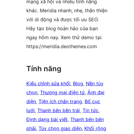
mạng xã hội và nhiều tính năng
khác. Meridia nhanh, nhẹ, thân thiện
với di động và được tối ưu SEO.
Hãy tạo blog hoàn hảo của bạn
ngay hôm nay. Xem thử demo tại:
https://meridia.deothemes.com
Tính năng
Kiểu chỉnh sửa khối
, 
Blog
, 
Nền tùy
chọn
, 
Thương mại điện tử
, 
Ảnh đại
diện
, 
Tiện ích chân trang
, 
Bố cục
lưới
, 
Thanh bên bên trái
, 
Tin tức
, 
Định dạng bài viết
, 
Thanh bên bên
phải
, 
Tùy chọn giao diện
, 
Khối rộng