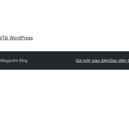
N
Tải WordPress
n
Magpoint Blog
Gửi một giao diện
Giao diện 