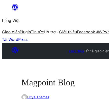
Chuyển
đến
tiếng Việt
phần
nội
Giao diện
Plugin
Tin tức
Hỗ trợ
Giới thiệu
Facebook #WPV
dung
Tải WordPress
Giao diện
Tất cả giao diệ
Magpoint Blog
Ditya Themes