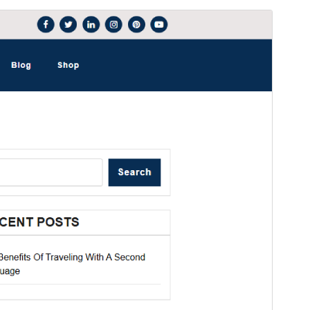
Xem thử
Tải về
Đây là một theme con của
Magpoint
.
Phiên bản
1.0.2
Cập nhật lần cuối
30 – 06 – 2025
Số lượt cài đặt
100+
Phiên bản WordPress
5.4
Phiên bản PHP
5.6