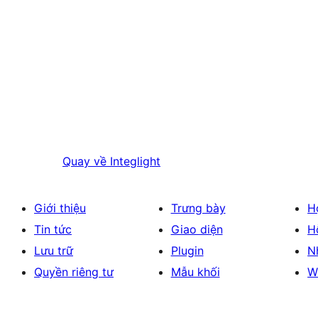
Quay về
Integlight
Giới thiệu
Trưng bày
H
Tin tức
Giao diện
H
Lưu trữ
Plugin
N
Quyền riêng tư
Mẫu khối
W