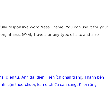
fully responsive WordPress Theme. You can use it for your
on, fitness, GYM, Travels or any type of site and also
ại điện tử
, 
Ảnh đại diện
, 
Tiện ích chân trang
, 
Thanh bên
ình luận theo chuỗi
, 
Bản dịch đã sẵn sàng
, 
Khối rộng