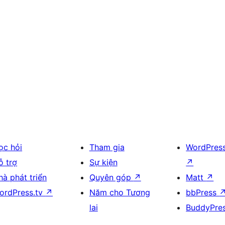
ọc hỏi
Tham gia
WordPres
ỗ trợ
Sự kiện
↗
hà phát triển
Quyên góp
↗
Matt
↗
ordPress.tv
↗
Năm cho Tương
bbPress
lai
BuddyPre