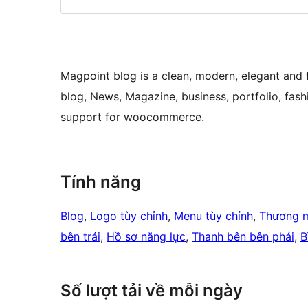
Magpoint blog is a clean, modern, elegant and 
blog, News, Magazine, business, portfolio, fashi
support for woocommerce.
Tính năng
Blog
, 
Logo tùy chỉnh
, 
Menu tùy chỉnh
, 
Thương m
bên trái
, 
Hồ sơ năng lực
, 
Thanh bên bên phải
, 
B
Số lượt tải về mỗi ngày