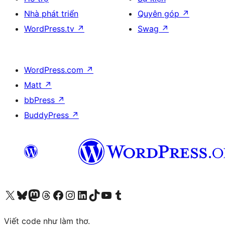
Nhà phát triển
Quyên góp
↗
WordPress.tv
↗
Swag
↗
WordPress.com
↗
Matt
↗
bbPress
↗
BuddyPress
↗
Truy cập tài khoản X (trước đây là Twitter) của chúng tôi
Visit our Bluesky account
Visit our Mastodon account
Visit our Threads account
Xem trang Facebook của chúng tôi
Truy cập tài khoản Instagram của chúng tôi
Truy cập tài khoản LinkedIn của chúng tôi
Visit our TikTok account
Truy cập kênh YouTube của chúng tôi
Visit our Tumblr account
Viết code như làm thơ.