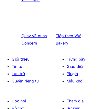
Quay về
Atlas
Tiếp theo
VW
Concern
Bakery
Giới thiệu
Trưng bày
Tin tức
Giao diện
Lưu trữ
Plugin
Quyền riêng tư
Mẫu khối
Học hỏi
Tham gia
Hỗ trợ
Sự kiện