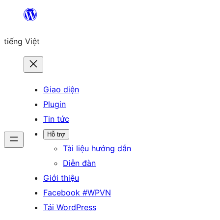
Chuyển
đến
tiếng Việt
phần
nội
dung
Giao diện
Plugin
Tin tức
Hỗ trợ
Tài liệu hướng dẫn
Diễn đàn
Giới thiệu
Facebook #WPVN
Tải WordPress