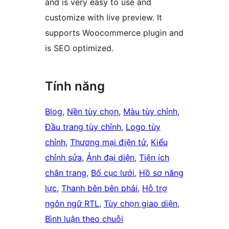
and is very easy to use and
customize with live preview. It
supports Woocommerce plugin and
is SEO optimized.
Tính năng
Blog
, 
Nền tùy chọn
, 
Màu tùy chỉnh
, 
Đầu trang tùy chỉnh
, 
Logo tùy
chỉnh
, 
Thương mại điện tử
, 
Kiểu
chỉnh sửa
, 
Ảnh đại diện
, 
Tiện ích
chân trang
, 
Bố cục lưới
, 
Hồ sơ năng
lực
, 
Thanh bên bên phải
, 
Hỗ trợ
ngôn ngữ RTL
, 
Tùy chọn giao diện
, 
Bình luận theo chuỗi