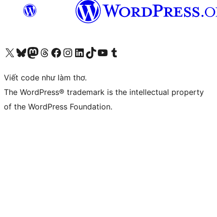
Truy cập tài khoản X (trước đây là Twitter) của chúng tôi
Visit our Bluesky account
Visit our Mastodon account
Visit our Threads account
Xem trang Facebook của chúng tôi
Truy cập tài khoản Instagram của chúng tôi
Truy cập tài khoản LinkedIn của chúng tôi
Visit our TikTok account
Truy cập kênh YouTube của chúng tôi
Visit our Tumblr account
Viết code như làm thơ.
The WordPress® trademark is the intellectual property
of the WordPress Foundation.