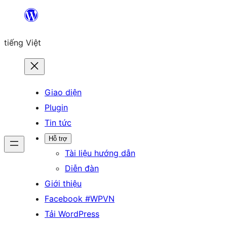
Chuyển
đến
tiếng Việt
phần
nội
dung
Giao diện
Plugin
Tin tức
Hỗ trợ
Tài liệu hướng dẫn
Diễn đàn
Giới thiệu
Facebook #WPVN
Tải WordPress