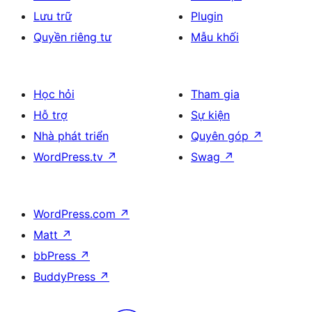
Lưu trữ
Plugin
Quyền riêng tư
Mẫu khối
Học hỏi
Tham gia
Hỗ trợ
Sự kiện
Nhà phát triển
Quyên góp
↗
WordPress.tv
↗
Swag
↗
WordPress.com
↗
Matt
↗
bbPress
↗
BuddyPress
↗