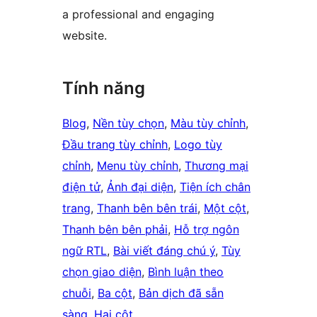
a professional and engaging
website.
Tính năng
Blog
, 
Nền tùy chọn
, 
Màu tùy chỉnh
, 
Đầu trang tùy chỉnh
, 
Logo tùy
chỉnh
, 
Menu tùy chỉnh
, 
Thương mại
điện tử
, 
Ảnh đại diện
, 
Tiện ích chân
trang
, 
Thanh bên bên trái
, 
Một cột
, 
Thanh bên bên phải
, 
Hỗ trợ ngôn
ngữ RTL
, 
Bài viết đáng chú ý
, 
Tùy
chọn giao diện
, 
Bình luận theo
chuỗi
, 
Ba cột
, 
Bản dịch đã sẵn
sàng
, 
Hai cột