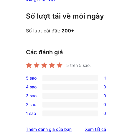
Số lượt tải về mỗi ngày
Số lượt cài đặt:
200+
Các đánh giá
5
trên 5 sao.
5 sao
1
1
4 sao
0
5-
0
3 sao
0
star
4-
0
review
2 sao
0
star
3-
0
reviews
1 sao
0
star
2-
0
reviews
star
1-
đánh
Thêm đánh giá của bạn
Xem tất cả
reviews
star