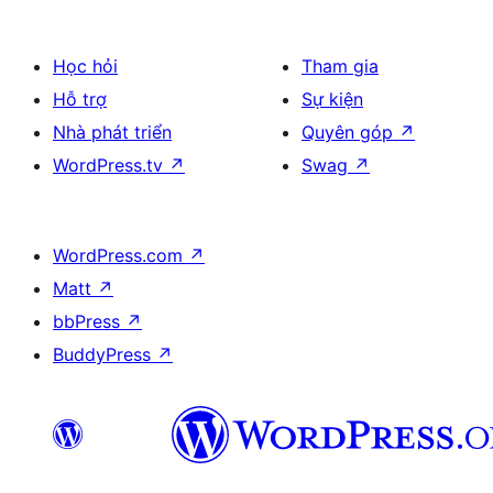
Học hỏi
Tham gia
Hỗ trợ
Sự kiện
Nhà phát triển
Quyên góp
↗
WordPress.tv
↗
Swag
↗
WordPress.com
↗
Matt
↗
bbPress
↗
BuddyPress
↗