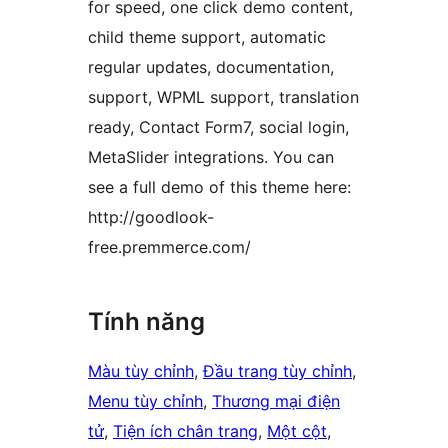
for speed, one click demo content,
child theme support, automatic
regular updates, documentation,
support, WPML support, translation
ready, Contact Form7, social login,
MetaSlider integrations. You can
see a full demo of this theme here:
http://goodlook-
free.premmerce.com/
Tính năng
Màu tùy chỉnh
, 
Đầu trang tùy chỉnh
, 
Menu tùy chỉnh
, 
Thương mại điện
tử
, 
Tiện ích chân trang
, 
Một cột
, 