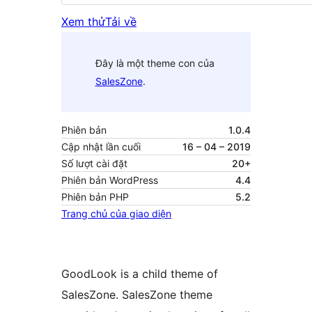
Xem thử
Tải về
Đây là một theme con của
SalesZone
.
Phiên bản
1.0.4
Cập nhật lần cuối
16 – 04 – 2019
Số lượt cài đặt
20+
Phiên bản WordPress
4.4
Phiên bản PHP
5.2
Trang chủ của giao diện
GoodLook is a child theme of
SalesZone. SalesZone theme