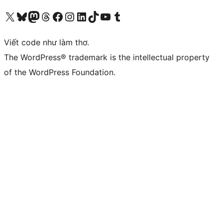
Truy cập tài khoản X (trước đây là Twitter) của chúng tôi
Visit our Bluesky account
Visit our Mastodon account
Visit our Threads account
Xem trang Facebook của chúng tôi
Truy cập tài khoản Instagram của chúng tôi
Truy cập tài khoản LinkedIn của chúng tôi
Visit our TikTok account
Truy cập kênh YouTube của chúng tôi
Visit our Tumblr account
Viết code như làm thơ.
The WordPress® trademark is the intellectual property
of the WordPress Foundation.