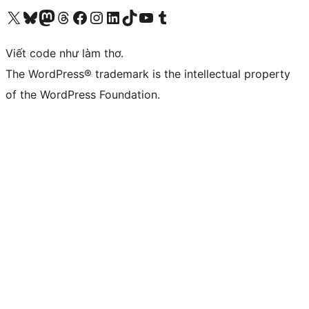
Truy cập tài khoản X (trước đây là Twitter) của chúng tôi
Visit our Bluesky account
Visit our Mastodon account
Visit our Threads account
Xem trang Facebook của chúng tôi
Truy cập tài khoản Instagram của chúng tôi
Truy cập tài khoản LinkedIn của chúng tôi
Visit our TikTok account
Truy cập kênh YouTube của chúng tôi
Visit our Tumblr account
Viết code như làm thơ.
The WordPress® trademark is the intellectual property
of the WordPress Foundation.