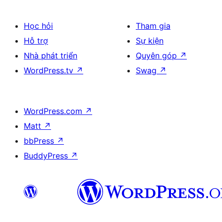
Học hỏi
Tham gia
Hỗ trợ
Sự kiện
Nhà phát triển
Quyên góp
↗
WordPress.tv
↗
Swag
↗
WordPress.com
↗
Matt
↗
bbPress
↗
BuddyPress
↗