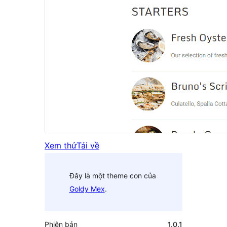
Xem thử
Tải về
Đây là một theme con của
Goldy Mex
.
Phiên bản
1.0.1