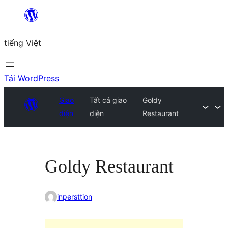
Chuyển
đến
tiếng Việt
phần
nội
dung
Tải WordPress
Giao
Tất cả giao
Goldy
diện
diện
Restaurant
Goldy Restaurant
inpersttion