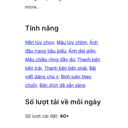
more..
Tính năng
Nền tùy chọn
, 
Màu tùy chỉnh
, 
Ảnh
đầu trang tiêu biểu
, 
Ảnh đại diện
, 
Mẫu chiều rộng đầy đủ
, 
Thanh bên
bên trái
, 
Thanh bên bên phải
, 
Bài
viết đáng chú ý
, 
Bình luận theo
chuỗi
, 
Bản dịch đã sẵn sàng
Số lượt tải về mỗi ngày
Số lượt cài đặt:
40+