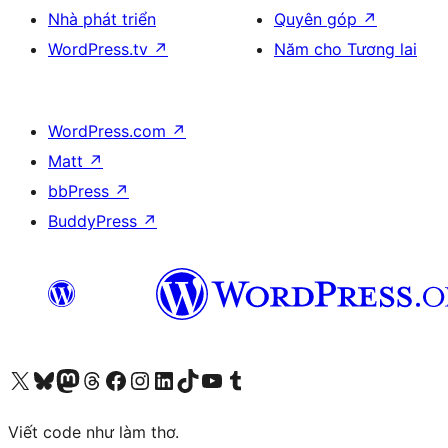
Nhà phát triển
Quyên góp
↗
WordPress.tv
↗
Năm cho Tương lai
WordPress.com
↗
Matt
↗
bbPress
↗
BuddyPress
↗
Truy cập tài khoản X (trước đây là Twitter) của chúng tôi
Visit our Bluesky account
Visit our Mastodon account
Visit our Threads account
Xem trang Facebook của chúng tôi
Truy cập tài khoản Instagram của chúng tôi
Truy cập tài khoản LinkedIn của chúng tôi
Visit our TikTok account
Truy cập kênh YouTube của chúng tôi
Visit our Tumblr account
Viết code như làm thơ.