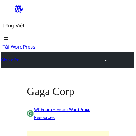
Chuyển
đến
tiếng Việt
phần
nội
dung
Tải WordPress
Giao diện
Gaga Corp
WPEntire – Entire WordPress
Resources