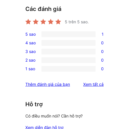
Các đánh giá
5
trên 5 sao.
5 sao
1
1
4 sao
0
5-
0
3 sao
0
star
4-
0
review
2 sao
0
star
3-
0
reviews
1 sao
0
star
2-
0
reviews
star
1-
đánh
Thêm đánh giá của bạn
Xem tất cả
reviews
star
giá
reviews
Hỗ trợ
Có điều muốn nói? Cần hỗ trợ?
Xem diễn đàn hỗ trợ