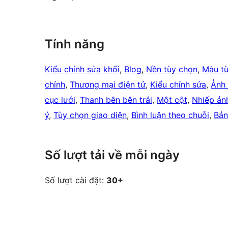
Tính năng
Kiểu chỉnh sửa khối
, 
Blog
, 
Nền tùy chọn
, 
Màu tù
chỉnh
, 
Thương mại điện tử
, 
Kiểu chỉnh sửa
, 
Ảnh 
cục lưới
, 
Thanh bên bên trái
, 
Một cột
, 
Nhiếp ản
ý
, 
Tùy chọn giao diện
, 
Bình luận theo chuỗi
, 
Bản
Số lượt tải về mỗi ngày
Số lượt cài đặt:
30+