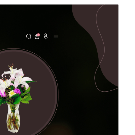
Xem thử
Tải về
Phiên bản
0.5.8
Cập nhật lần cuối
08 – 07 – 2026
Số lượt cài đặt
30+
Phiên bản WordPress
5.0
Phiên bản PHP
7.2
Trang chủ của giao diện