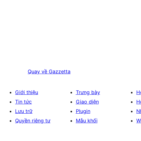
Quay về
Gazzetta
Giới thiệu
Trưng bày
H
Tin tức
Giao diện
H
Lưu trữ
Plugin
N
Quyền riêng tư
Mẫu khối
W