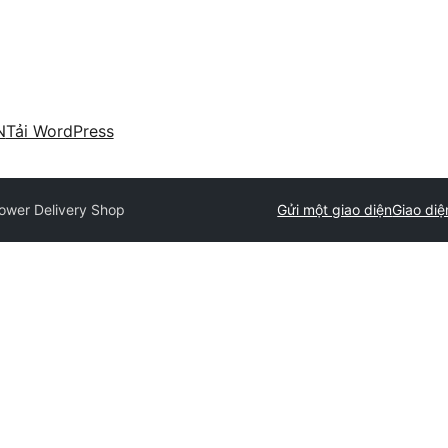
N
Tải WordPress
lower Delivery Shop
Gửi một giao diện
Giao diệ