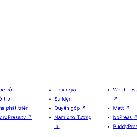
ọc hỏi
Tham gia
WordPres
ỗ trợ
Sự kiện
↗
hà phát triển
Quyên góp
↗
Matt
↗
ordPress.tv
↗
Năm cho Tương
bbPress
lai
BuddyPre