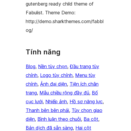
gutenberg ready child theme of
Fabulist. Theme Demo:
http://demo.sharkthemes.com/fabbl
og/
Tính năng
Blog
, 
Nền tùy chọn
, 
Đầu trang tùy
chỉnh
, 
Logo tùy chỉnh
, 
Menu tùy
chỉnh
, 
Ảnh đại diện
, 
Tiện ích chân
trang
, 
Mẫu chiều rộng đầy đủ
, 
Bố
cục lưới
, 
Nhiếp ảnh
, 
Hồ sơ năng lực
, 
Thanh bên bên phải
, 
Tùy chọn giao
diện
, 
Bình luận theo chuỗi
, 
Ba cột
, 
Bản dịch đã sẵn sàng
, 
Hai cột