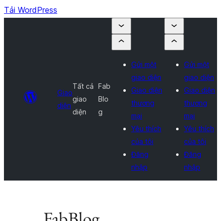
Tải WordPress
Gửi một
Gửi một
giao diện
giao diện
Tất cả
Fab
Giao diện
Giao diện
Giao
giao
Blo
thương
thương
diện
diện
g
mại
mại
Yêu thích
Yêu thích
của tôi
của tôi
Đăng
Đăng
nhập
nhập
FabBlog