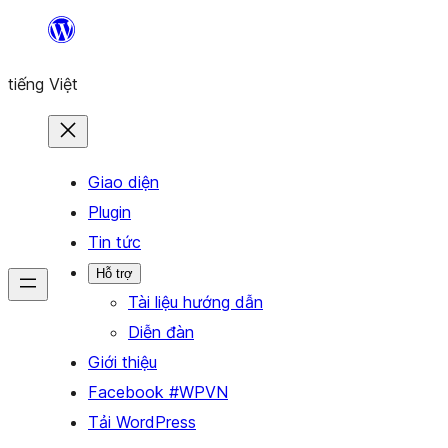
Chuyển
đến
tiếng Việt
phần
nội
dung
Giao diện
Plugin
Tin tức
Hỗ trợ
Tài liệu hướng dẫn
Diễn đàn
Giới thiệu
Facebook #WPVN
Tải WordPress