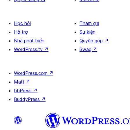
Học hỏi
Tham gia
Hỗ trợ
Sự kiện
Nhà phát triển
Quyên góp
↗
WordPress.tv
↗
Swag
↗
WordPress.com
↗
Matt
↗
bbPress
↗
BuddyPress
↗