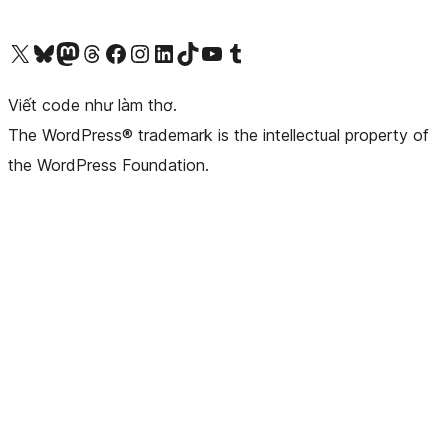
Truy cập tài khoản X (trước đây là Twitter) của chúng tôi
Visit our Bluesky account
Visit our Mastodon account
Visit our Threads account
Xem trang Facebook của chúng tôi
Truy cập tài khoản Instagram của chúng tôi
Truy cập tài khoản LinkedIn của chúng tôi
Visit our TikTok account
Truy cập kênh YouTube của chúng tôi
Visit our Tumblr account
Viết code như làm thơ.
The WordPress® trademark is the intellectual property of
the WordPress Foundation.