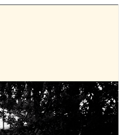
Xem thử
Tải về
Phiên bản
2.1
Cập nhật lần cuối
12 – 11 – 2024
Số lượt cài đặt
20+
Phiên bản PHP
5.2.4