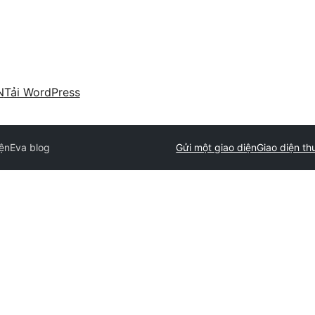
N
Tải WordPress
iện
Eva blog
Gửi một giao diện
Giao diện t