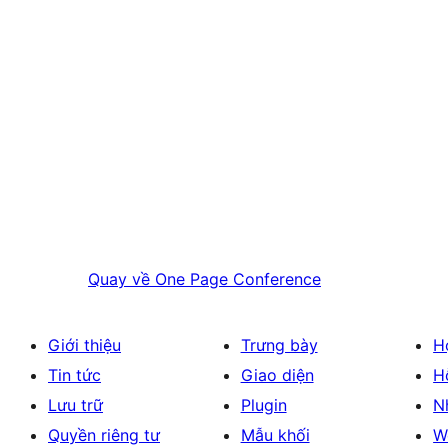
Quay về
One Page Conference
Giới thiệu
Trưng bày
H
Tin tức
Giao diện
H
Lưu trữ
Plugin
N
Quyền riêng tư
Mẫu khối
W