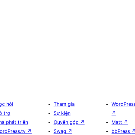
ọc hỏi
Tham gia
WordPres
ỗ trợ
Sự kiện
↗
hà phát triển
Quyên góp
↗
Matt
↗
ordPress.tv
↗
Swag
↗
bbPress