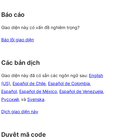
Báo cáo
Giao diện này có vấn đề nghiêm trọng?
Báo lỗi giao diện
Các bản dịch
Giao diện này đã có sẵn các ngôn ngữ sau:
English
(US)
,
Español de Chile
,
Español de Colombia
,
Español
,
Español de México
,
Español de Venezuela
,
Русский
, và
Svenska
.
Dịch giao diện này
Duyệt mã code