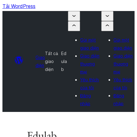
Tải WordPress
Gửi một
Gửi một
giao diện
giao diện
Tất cả
Ed
Giao diện
Giao diện
Giao
giao
ula
thương
thương
diện
diện
b
mại
mại
Yêu thích
Yêu thích
của tôi
của tôi
Đăng
Đăng
nhập
nhập
Edulab