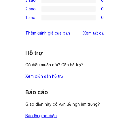
3 sao
0
star
4-
0
reviews
2 sao
0
star
3-
0
reviews
1 sao
0
star
2-
0
reviews
star
1-
đánh
Thêm đánh giá của bạn
Xem tất cả
reviews
star
giá
reviews
Hỗ trợ
Có điều muốn nói? Cần hỗ trợ?
Xem diễn đàn hỗ trợ
Báo cáo
Giao diện này có vấn đề nghiêm trọng?
Báo lỗi giao diện