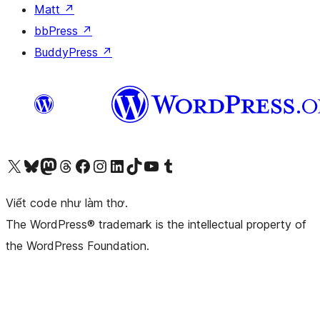
Matt
↗
bbPress
↗
BuddyPress
↗
Truy cập tài khoản X (trước đây là Twitter) của chúng tôi
Visit our Bluesky account
Visit our Mastodon account
Visit our Threads account
Xem trang Facebook của chúng tôi
Truy cập tài khoản Instagram của chúng tôi
Truy cập tài khoản LinkedIn của chúng tôi
Visit our TikTok account
Truy cập kênh YouTube của chúng tôi
Visit our Tumblr account
Viết code như làm thơ.
The WordPress® trademark is the intellectual property of
the WordPress Foundation.