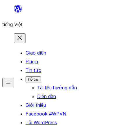
Chuyển
đến
tiếng Việt
phần
nội
dung
Giao diện
Plugin
Tin tức
Hỗ trợ
Tài liệu hướng dẫn
Diễn đàn
Giới thiệu
Facebook #WPVN
Tải WordPress