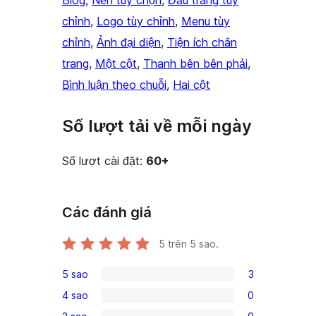
Blog
, 
Nền tùy chọn
, 
Đầu trang tùy
chỉnh
, 
Logo tùy chỉnh
, 
Menu tùy
chỉnh
, 
Ảnh đại diện
, 
Tiện ích chân
trang
, 
Một cột
, 
Thanh bên bên phải
, 
Bình luận theo chuỗi
, 
Hai cột
Số lượt tải về mỗi ngày
Số lượt cài đặt:
60+
Các đánh giá
5
trên 5 sao.
5 sao
3
3
4 sao
0
5-
0