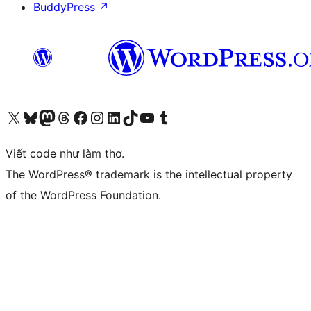
BuddyPress
↗
Truy cập tài khoản X (trước đây là Twitter) của chúng tôi
Visit our Bluesky account
Visit our Mastodon account
Visit our Threads account
Xem trang Facebook của chúng tôi
Truy cập tài khoản Instagram của chúng tôi
Truy cập tài khoản LinkedIn của chúng tôi
Visit our TikTok account
Truy cập kênh YouTube của chúng tôi
Visit our Tumblr account
Viết code như làm thơ.
The WordPress® trademark is the intellectual property
of the WordPress Foundation.