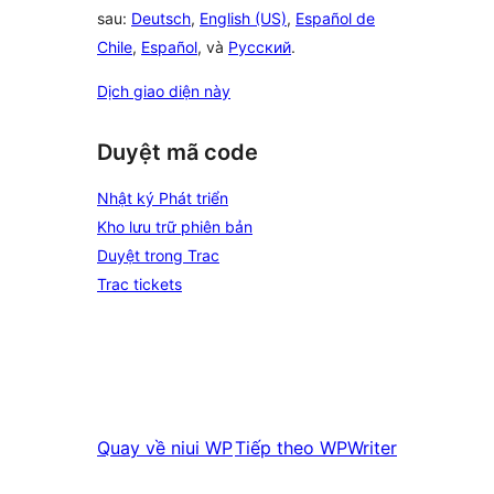
sau:
Deutsch
,
English (US)
,
Español de
Chile
,
Español
, và
Русский
.
Dịch giao diện này
Duyệt mã code
Nhật ký Phát triển
Kho lưu trữ phiên bản
Duyệt trong Trac
Trac tickets
Quay về
niui WP
Tiếp theo
WPWriter