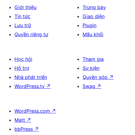
Giới thiệu
Trưng bày
Tin tức
Giao diện
Lưu trữ
Plugin
Quyền riêng tư
Mẫu khối
Học hỏi
Tham gia
Hỗ trợ
Sự kiện
Nhà phát triển
Quyên góp
↗
WordPress.tv
↗
Swag
↗
WordPress.com
↗
Matt
↗
bbPress
↗