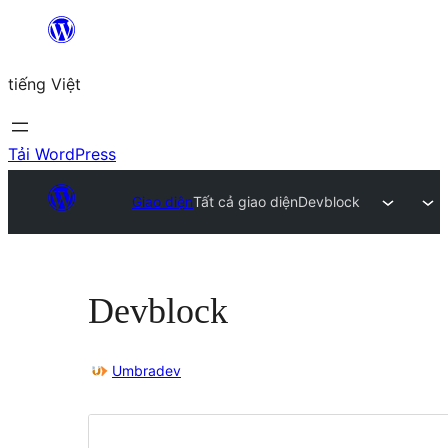
Chuyển
đến
tiếng Việt
phần
nội
dung
Tải WordPress
Giao diện
Tất cả giao diện
Devblock
Devblock
Umbradev