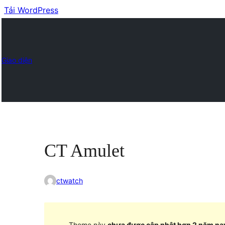
Tải WordPress
Giao diện
CT Amulet
ctwatch
Theme này
chưa được cập nhật hơn 2 năm na