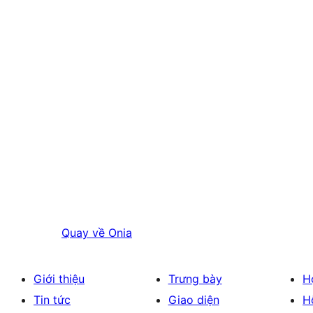
Quay về
Onia
Giới thiệu
Trưng bày
H
Tin tức
Giao diện
H