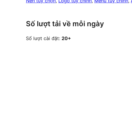
Nền tùy chọn
, 
Logo tùy chỉnh
, 
Menu tùy chỉnh
, 
Số lượt tải về mỗi ngày
Số lượt cài đặt:
20+