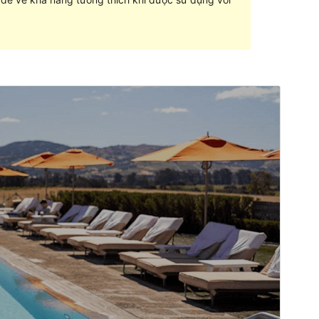
Xem thử
Tải về
Phiên bản
3.0
Cập nhật lần cuối
24 – 02 – 2022
Số lượt cài đặt
20+
Phiên bản PHP
5.6
Trang chủ của giao diện