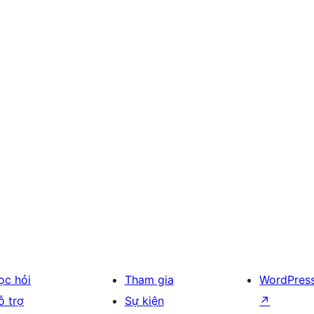
ọc hỏi
Tham gia
WordPres
ỗ trợ
Sự kiện
↗