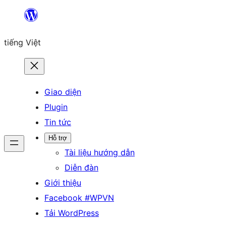
Chuyển
đến
tiếng Việt
phần
nội
dung
Giao diện
Plugin
Tin tức
Hỗ trợ
Tài liệu hướng dẫn
Diễn đàn
Giới thiệu
Facebook #WPVN
Tải WordPress