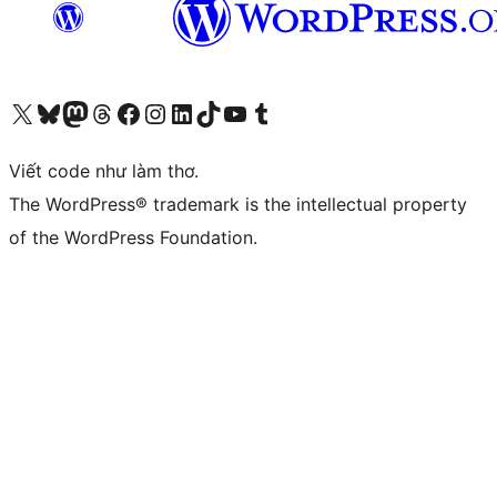
Truy cập tài khoản X (trước đây là Twitter) của chúng tôi
Visit our Bluesky account
Visit our Mastodon account
Visit our Threads account
Xem trang Facebook của chúng tôi
Truy cập tài khoản Instagram của chúng tôi
Truy cập tài khoản LinkedIn của chúng tôi
Visit our TikTok account
Truy cập kênh YouTube của chúng tôi
Visit our Tumblr account
Viết code như làm thơ.
The WordPress® trademark is the intellectual property
of the WordPress Foundation.