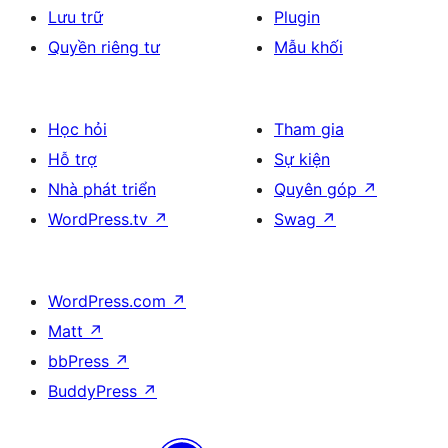
Lưu trữ
Plugin
Quyền riêng tư
Mẫu khối
Học hỏi
Tham gia
Hỗ trợ
Sự kiện
Nhà phát triển
Quyên góp
↗
WordPress.tv
↗
Swag
↗
WordPress.com
↗
Matt
↗
bbPress
↗
BuddyPress
↗