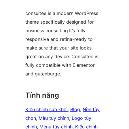
consultee is a modern WordPress
theme specifically designed for
business consulting.It’s fully
responsive and retina-ready to
make sure that your site looks
great on any device. Consultee is
fully compatible with Elementor
and gutenburge.
Tính năng
Kiểu chỉnh sửa khối
, 
Blog
, 
Nền tùy
chọn
, 
Màu tùy chỉnh
, 
Logo tùy
chỉnh
, 
Menu tùy chỉnh
, 
Kiểu chỉnh