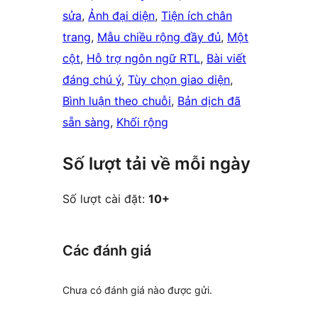
sửa
, 
Ảnh đại diện
, 
Tiện ích chân
trang
, 
Mẫu chiều rộng đầy đủ
, 
Một
cột
, 
Hỗ trợ ngôn ngữ RTL
, 
Bài viết
đáng chú ý
, 
Tùy chọn giao diện
, 
Bình luận theo chuỗi
, 
Bản dịch đã
sẵn sàng
, 
Khối rộng
Số lượt tải về mỗi ngày
Số lượt cài đặt:
10+
Các đánh giá
Chưa có đánh giá nào được gửi.