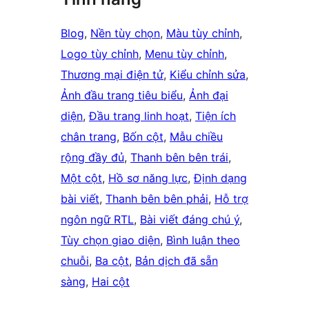
Blog
, 
Nền tùy chọn
, 
Màu tùy chỉnh
, 
Logo tùy chỉnh
, 
Menu tùy chỉnh
, 
Thương mại điện tử
, 
Kiểu chỉnh sửa
, 
Ảnh đầu trang tiêu biểu
, 
Ảnh đại
diện
, 
Đầu trang linh hoạt
, 
Tiện ích
chân trang
, 
Bốn cột
, 
Mẫu chiều
rộng đầy đủ
, 
Thanh bên bên trái
, 
Một cột
, 
Hồ sơ năng lực
, 
Định dạng
bài viết
, 
Thanh bên bên phải
, 
Hỗ trợ
ngôn ngữ RTL
, 
Bài viết đáng chú ý
, 
Tùy chọn giao diện
, 
Bình luận theo
chuỗi
, 
Ba cột
, 
Bản dịch đã sẵn
sàng
, 
Hai cột