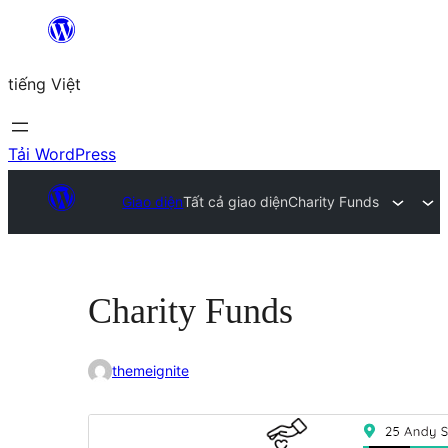
Chuyển
đến
tiếng Việt
phần
nội
dung
Tải WordPress
Giao diện
Tất cả giao diện
Charity Funds
Charity Funds
themeignite