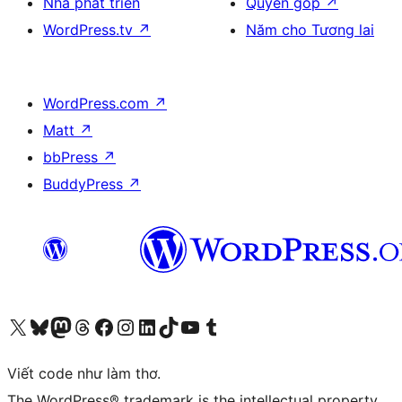
Nhà phát triển
Quyên góp
↗
WordPress.tv
↗
Năm cho Tương lai
WordPress.com
↗
Matt
↗
bbPress
↗
BuddyPress
↗
Truy cập tài khoản X (trước đây là Twitter) của chúng tôi
Visit our Bluesky account
Visit our Mastodon account
Visit our Threads account
Xem trang Facebook của chúng tôi
Truy cập tài khoản Instagram của chúng tôi
Truy cập tài khoản LinkedIn của chúng tôi
Visit our TikTok account
Truy cập kênh YouTube của chúng tôi
Visit our Tumblr account
Viết code như làm thơ.
The WordPress® trademark is the intellectual property