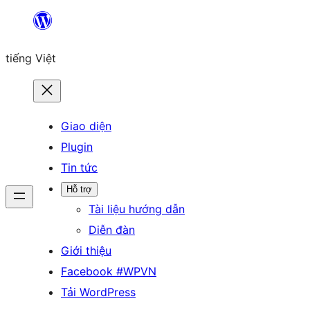
Chuyển
đến
tiếng Việt
phần
nội
dung
Giao diện
Plugin
Tin tức
Hỗ trợ
Tài liệu hướng dẫn
Diễn đàn
Giới thiệu
Facebook #WPVN
Tải WordPress