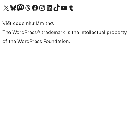
Truy cập tài khoản X (trước đây là Twitter) của chúng tôi
Visit our Bluesky account
Visit our Mastodon account
Visit our Threads account
Xem trang Facebook của chúng tôi
Truy cập tài khoản Instagram của chúng tôi
Truy cập tài khoản LinkedIn của chúng tôi
Visit our TikTok account
Truy cập kênh YouTube của chúng tôi
Visit our Tumblr account
Viết code như làm thơ.
The WordPress® trademark is the intellectual property
of the WordPress Foundation.