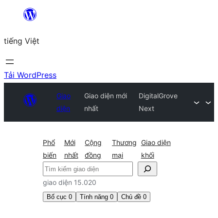
Chuyển
đến
tiếng Việt
phần
nội
dung
Tải WordPress
Giao
Giao diện mới
DigitalGrove
diện
nhất
Next
Phổ
Mới
Cộng
Thương
Giao diện
biến
nhất
đồng
mại
khối
Tìm
kiếm
giao diện 15.020
Bố cục
0
Tính năng
0
Chủ đề
0