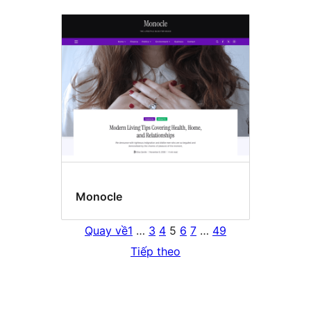
Monocle
Quay về
1
…
3
4
5
6
7
…
49
Tiếp theo