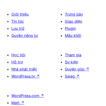
Giới thiệu
Trưng bày
Tin tức
Giao diện
Lưu trữ
Plugin
Quyền riêng tư
Mẫu khối
Học hỏi
Tham gia
Hỗ trợ
Sự kiện
Nhà phát triển
Quyên góp
↗
WordPress.tv
↗
Swag
↗
WordPress.com
↗
Matt
↗