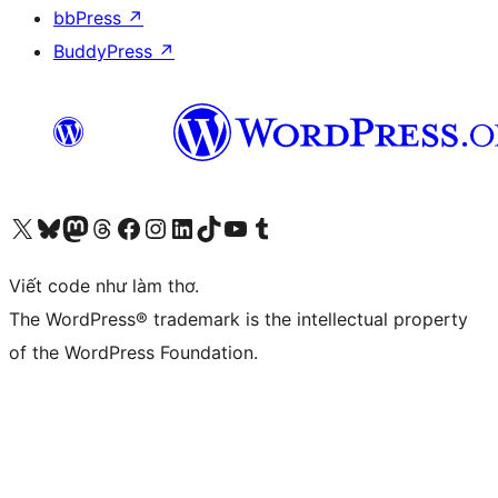
bbPress
↗
BuddyPress
↗
Truy cập tài khoản X (trước đây là Twitter) của chúng tôi
Visit our Bluesky account
Visit our Mastodon account
Visit our Threads account
Xem trang Facebook của chúng tôi
Truy cập tài khoản Instagram của chúng tôi
Truy cập tài khoản LinkedIn của chúng tôi
Visit our TikTok account
Truy cập kênh YouTube của chúng tôi
Visit our Tumblr account
Viết code như làm thơ.
The WordPress® trademark is the intellectual property
of the WordPress Foundation.