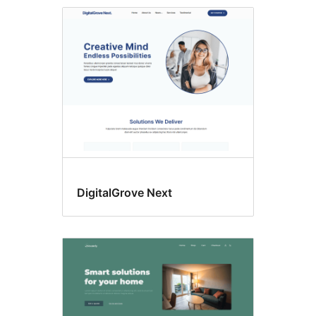
Giao
diện
mới
nhất
DigitalGrove Next