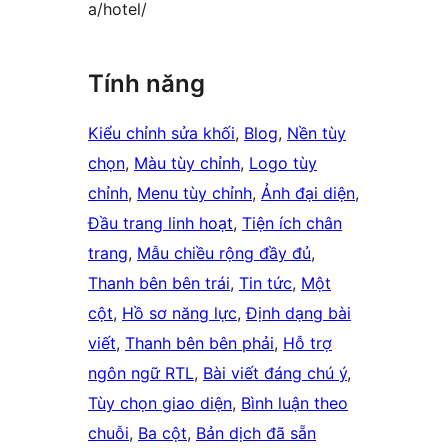
a/hotel/
Tính năng
Kiểu chỉnh sửa khối
, 
Blog
, 
Nền tùy
chọn
, 
Màu tùy chỉnh
, 
Logo tùy
chỉnh
, 
Menu tùy chỉnh
, 
Ảnh đại diện
, 
Đầu trang linh hoạt
, 
Tiện ích chân
trang
, 
Mẫu chiều rộng đầy đủ
, 
Thanh bên bên trái
, 
Tin tức
, 
Một
cột
, 
Hồ sơ năng lực
, 
Định dạng bài
viết
, 
Thanh bên bên phải
, 
Hỗ trợ
ngôn ngữ RTL
, 
Bài viết đáng chú ý
, 
Tùy chọn giao diện
, 
Bình luận theo
chuỗi
, 
Ba cột
, 
Bản dịch đã sẵn