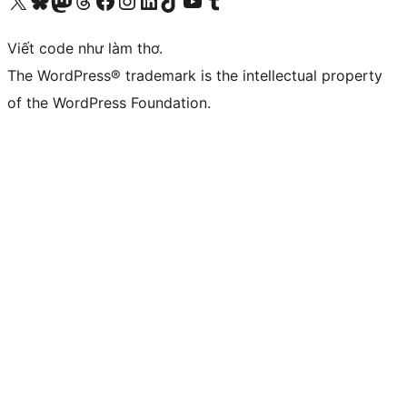
Truy cập tài khoản X (trước đây là Twitter) của chúng tôi
Visit our Bluesky account
Visit our Mastodon account
Visit our Threads account
Xem trang Facebook của chúng tôi
Truy cập tài khoản Instagram của chúng tôi
Truy cập tài khoản LinkedIn của chúng tôi
Visit our TikTok account
Truy cập kênh YouTube của chúng tôi
Visit our Tumblr account
Viết code như làm thơ.
The WordPress® trademark is the intellectual property
of the WordPress Foundation.