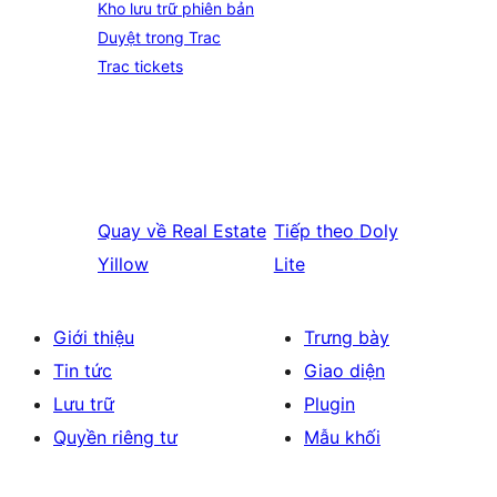
Kho lưu trữ phiên bản
Duyệt trong Trac
Trac tickets
Quay về
Real Estate
Tiếp theo
Doly
Yillow
Lite
Giới thiệu
Trưng bày
Tin tức
Giao diện
Lưu trữ
Plugin
Quyền riêng tư
Mẫu khối