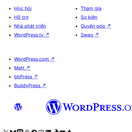
Học hỏi
Tham gia
Hỗ trợ
Sự kiện
Nhà phát triển
Quyên góp
↗
WordPress.tv
↗
Swag
↗
WordPress.com
↗
Matt
↗
bbPress
↗
BuddyPress
↗