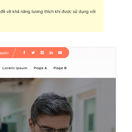
n đề về khả năng tương thích khi được sử dụng với
Xem thử
Tải về
Phiên bản
1.0
Cập nhật lần cuối
01 – 08 – 2022
Số lượt cài đặt
40+
Phiên bản WordPress
5.9
Phiên bản PHP
5.6
Trang chủ của giao diện