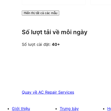
Hiển thị tất cả các mẫu
Số lượt tải về mỗi ngày
Số lượt cài đặt:
40+
Quay về
AC Repair Services
Giới thiệu
Trưng bày
H