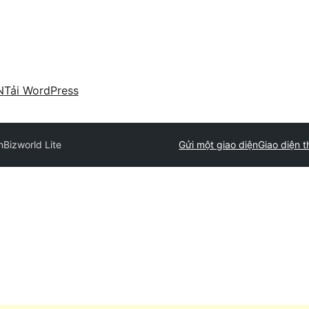
N
Tải WordPress
n
Bizworld Lite
Gửi một giao diện
Giao diện 