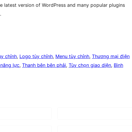
the latest version of WordPress and many popular plugins
.
ùy chỉnh
, 
Logo tùy chỉnh
, 
Menu tùy chỉnh
, 
Thương mại điện
 năng lực
, 
Thanh bên bên phải
, 
Tùy chọn giao diện
, 
Bình