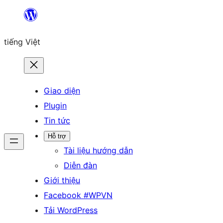
Chuyển
đến
tiếng Việt
phần
nội
dung
Giao diện
Plugin
Tin tức
Hỗ trợ
Tài liệu hướng dẫn
Diễn đàn
Giới thiệu
Facebook #WPVN
Tải WordPress