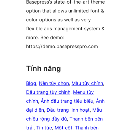
Basepress’s state-of-the-art theme
option that allows unlimited font &
color options as well as very
flexible ads management system &
more. See demo:
https://demo.basepresspro.com
Tính năng
Blog
, 
Nền tùy chọn
, 
Màu tùy chỉnh
, 
Đầu trang tùy chỉnh
, 
Menu tùy
chỉnh
, 
Ảnh đầu trang tiêu biểu
, 
Ảnh
đại diện
, 
Đầu trang linh hoạt
, 
Mẫu
chiều rộng đầy đủ
, 
Thanh bên bên
trái
, 
Tin tức
, 
Một cột
, 
Thanh bên