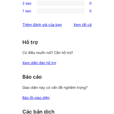
review
2 sao
0
star
3-
0
reviews
1 sao
0
star
2-
0
reviews
star
1-
đánh
Thêm đánh giá của bạn
Xem tất cả
reviews
star
giá
reviews
Hỗ trợ
Có điều muốn nói? Cần hỗ trợ?
Xem diễn đàn hỗ trợ
Báo cáo
Giao diện này có vấn đề nghiêm trọng?
Báo lỗi giao diện
Các bản dịch