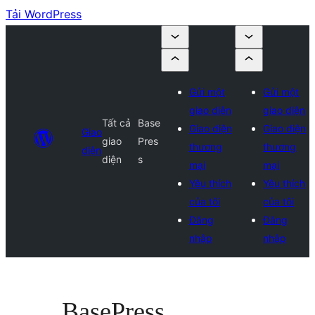
Tải WordPress
Gửi một
Gửi một
giao diện
giao diện
Tất cả
Base
Giao diện
Giao diện
Giao
giao
Pres
thương
thương
diện
diện
s
mại
mại
Yêu thích
Yêu thích
của tôi
của tôi
Đăng
Đăng
nhập
nhập
BasePress