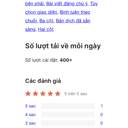
bên phải
, 
Bài viết đáng chú ý
, 
Tùy
chọn giao diện
, 
Bình luận theo
chuỗi
, 
Ba cột
, 
Bản dịch đã sẵn
sàng
, 
Hai cột
Số lượt tải về mỗi ngày
Số lượt cài đặt:
400+
Các đánh giá
5
trên 5 sao.
5 sao
1
1
4 sao
0
5-
0
3 sao
0
star
4-
0