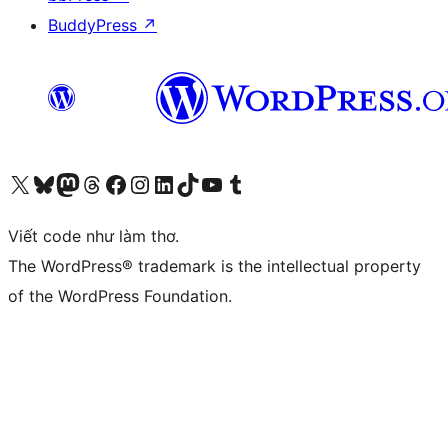
BuddyPress
↗
Truy cập tài khoản X (trước đây là Twitter) của chúng tôi
Visit our Bluesky account
Visit our Mastodon account
Visit our Threads account
Xem trang Facebook của chúng tôi
Truy cập tài khoản Instagram của chúng tôi
Truy cập tài khoản LinkedIn của chúng tôi
Visit our TikTok account
Truy cập kênh YouTube của chúng tôi
Visit our Tumblr account
Viết code như làm thơ.
The WordPress® trademark is the intellectual property
of the WordPress Foundation.