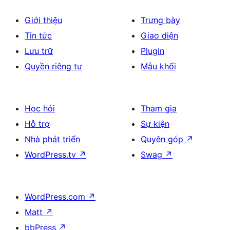
Giới thiệu
Trưng bày
Tin tức
Giao diện
Lưu trữ
Plugin
Quyền riêng tư
Mẫu khối
Học hỏi
Tham gia
Hỗ trợ
Sự kiện
Nhà phát triển
Quyên góp
↗
WordPress.tv
↗
Swag
↗
WordPress.com
↗
Matt
↗
bbPress
↗