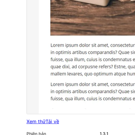
Xem thử
Tải về
Phiên bản
1.3.1