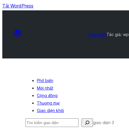
Tải WordPress
Giao diện
Tác giả: wp
Phổ biến
Mới nhất
Cộng đồng
Thương mại
Giao diện khối
Tìm
giao diện 3