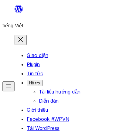
Chuyển
đến
tiếng Việt
phần
nội
dung
Giao diện
Plugin
Tin tức
Hỗ trợ
Tài liệu hướng dẫn
Diễn đàn
Giới thiệu
Facebook #WPVN
Tải WordPress