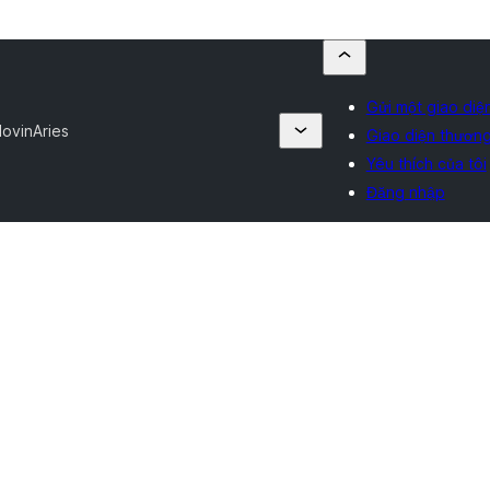
Gửi một giao diệ
lovin
Aries
Giao diện thương
Yêu thích của tôi
Đăng nhập