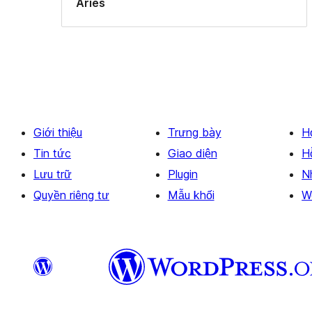
Aries
Giới thiệu
Trưng bày
H
Tin tức
Giao diện
H
Lưu trữ
Plugin
N
Quyền riêng tư
Mẫu khối
W