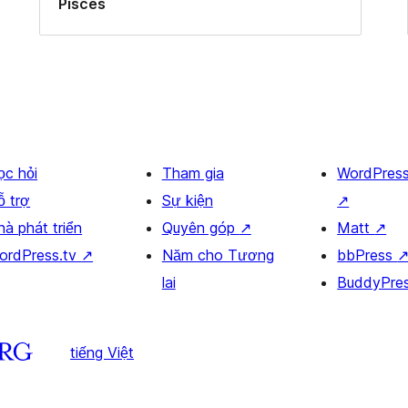
Pisces
ọc hỏi
Tham gia
WordPres
ỗ trợ
Sự kiện
↗
hà phát triển
Quyên góp
↗
Matt
↗
ordPress.tv
↗
Năm cho Tương
bbPress
lai
BuddyPre
tiếng Việt