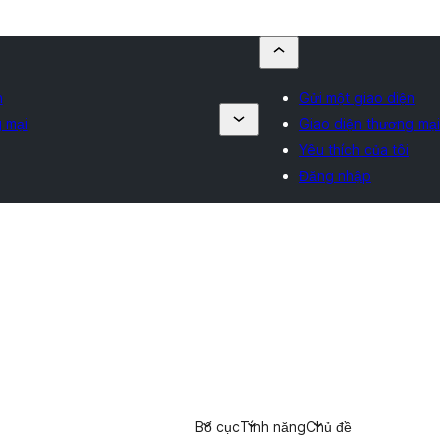
n
Gửi một giao diện
 mại
Giao diện thương mại
Yêu thích của tôi
Đăng nhập
Bố cục
Tính năng
Chủ đề