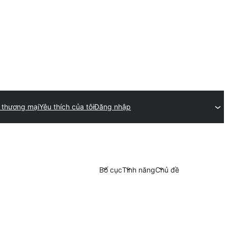
n thương mại
Yêu thích của tôi
Đăng nhập
Bố cục
Tính năng
Chủ đề