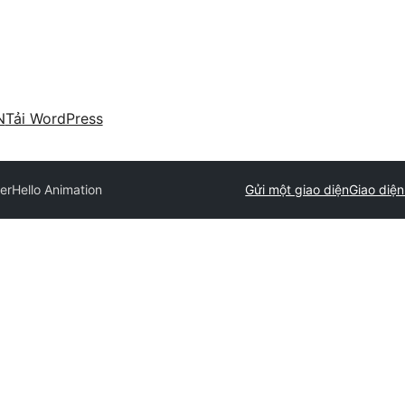
N
Tải WordPress
er
Hello Animation
Gửi một giao diện
Giao diệ