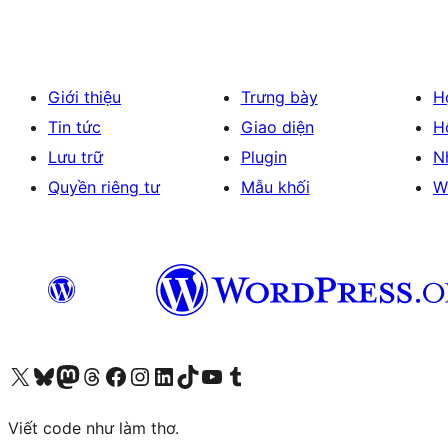
Giới thiệu
Trưng bày
H
Tin tức
Giao diện
H
Lưu trữ
Plugin
N
Quyền riêng tư
Mẫu khối
W
Truy cập tài khoản X (trước đây là Twitter) của chúng tôi
Visit our Bluesky account
Visit our Mastodon account
Visit our Threads account
Xem trang Facebook của chúng tôi
Truy cập tài khoản Instagram của chúng tôi
Truy cập tài khoản LinkedIn của chúng tôi
Visit our TikTok account
Truy cập kênh YouTube của chúng tôi
Visit our Tumblr account
Viết code như làm thơ.