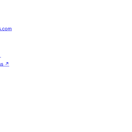
s.com
↗
ss
↗