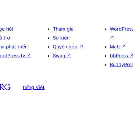
ọc hỏi
Tham gia
WordPres
ỗ trợ
Sự kiện
↗
hà phát triển
Quyên góp
↗
Matt
↗
ordPress.tv
↗
Swag
↗
bbPress
BuddyPre
tiếng Việt