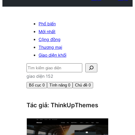
Phổ biến
Mới nhất
Cộng đồng
Thương mại
Giao diện khối
Tìm
kiếm
giao diện 152
Bố cục
0
Tính năng
0
Chủ đề
0
Tác giả: ThinkUpThemes