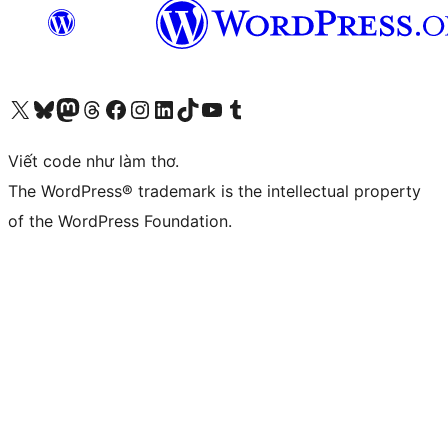
Truy cập tài khoản X (trước đây là Twitter) của chúng tôi
Visit our Bluesky account
Visit our Mastodon account
Visit our Threads account
Xem trang Facebook của chúng tôi
Truy cập tài khoản Instagram của chúng tôi
Truy cập tài khoản LinkedIn của chúng tôi
Visit our TikTok account
Truy cập kênh YouTube của chúng tôi
Visit our Tumblr account
Viết code như làm thơ.
The WordPress® trademark is the intellectual property
of the WordPress Foundation.