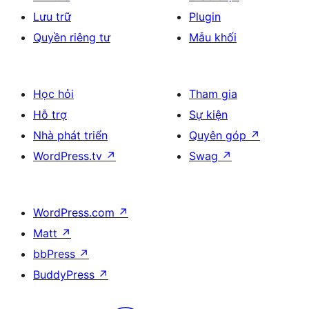
Lưu trữ
Plugin
Quyền riêng tư
Mẫu khối
Học hỏi
Tham gia
Hỗ trợ
Sự kiện
Nhà phát triển
Quyên góp
↗
WordPress.tv
↗
Swag
↗
WordPress.com
↗
Matt
↗
bbPress
↗
BuddyPress
↗