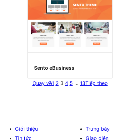
Sento eBusiness
Quay về
1
2
3
4
5
…
13
Tiếp theo
Giới thiệu
Trưng bày
Tin tức
Giao diện