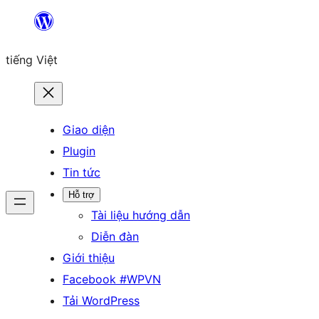
Chuyển
đến
tiếng Việt
phần
nội
dung
Giao diện
Plugin
Tin tức
Hỗ trợ
Tài liệu hướng dẫn
Diễn đàn
Giới thiệu
Facebook #WPVN
Tải WordPress