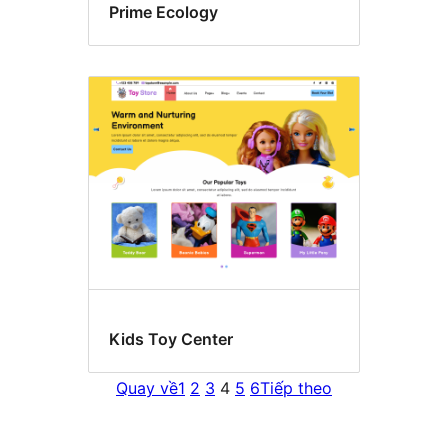
Prime Ecology
Kids Toy Center
Quay về
1
2
3
4
5
6
Tiếp theo