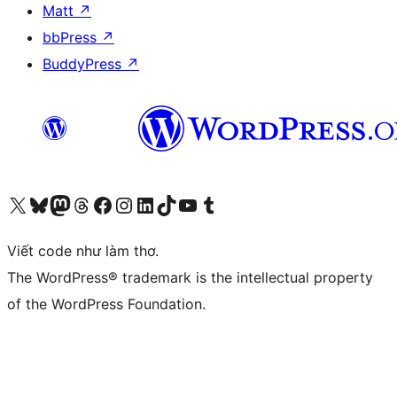
Matt
↗
bbPress
↗
BuddyPress
↗
Truy cập tài khoản X (trước đây là Twitter) của chúng tôi
Visit our Bluesky account
Visit our Mastodon account
Visit our Threads account
Xem trang Facebook của chúng tôi
Truy cập tài khoản Instagram của chúng tôi
Truy cập tài khoản LinkedIn của chúng tôi
Visit our TikTok account
Truy cập kênh YouTube của chúng tôi
Visit our Tumblr account
Viết code như làm thơ.
The WordPress® trademark is the intellectual property
of the WordPress Foundation.