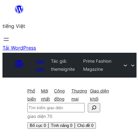
Chuyển
đến
tiếng Việt
phần
nội
dung
Tải WordPress
Giao
Tác giả:
Prime Fashion
diện
themeignite
Magazine
Phổ
Mới
Cộng
Thương
Giao diện
biến
nhất
đồng
mại
khối
Tìm
kiếm
giao diện 70
Bố cục
0
Tính năng
0
Chủ đề
0