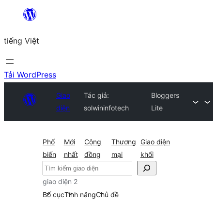
Chuyển
đến
tiếng Việt
phần
nội
dung
Tải WordPress
Giao
Tác giả:
Bloggers
diện
solwininfotech
Lite
Phổ
Mới
Cộng
Thương
Giao diện
biến
nhất
đồng
mại
khối
Tìm
kiếm
giao diện 2
Bố cục
Tính năng
Chủ đề