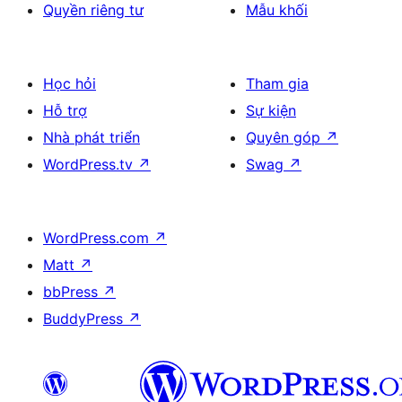
Quyền riêng tư
Mẫu khối
Học hỏi
Tham gia
Hỗ trợ
Sự kiện
Nhà phát triển
Quyên góp
↗
WordPress.tv
↗
Swag
↗
WordPress.com
↗
Matt
↗
bbPress
↗
BuddyPress
↗