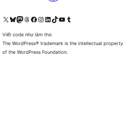
Truy cập tài khoản X (trước đây là Twitter) của chúng tôi
Visit our Bluesky account
Visit our Mastodon account
Visit our Threads account
Xem trang Facebook của chúng tôi
Truy cập tài khoản Instagram của chúng tôi
Truy cập tài khoản LinkedIn của chúng tôi
Visit our TikTok account
Truy cập kênh YouTube của chúng tôi
Visit our Tumblr account
Viết code như làm thơ.
The WordPress® trademark is the intellectual property
of the WordPress Foundation.