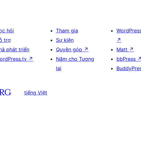
ọc hỏi
Tham gia
WordPres
ỗ trợ
Sự kiện
↗
hà phát triển
Quyên góp
↗
Matt
↗
ordPress.tv
↗
Năm cho Tương
bbPress
lai
BuddyPre
tiếng Việt