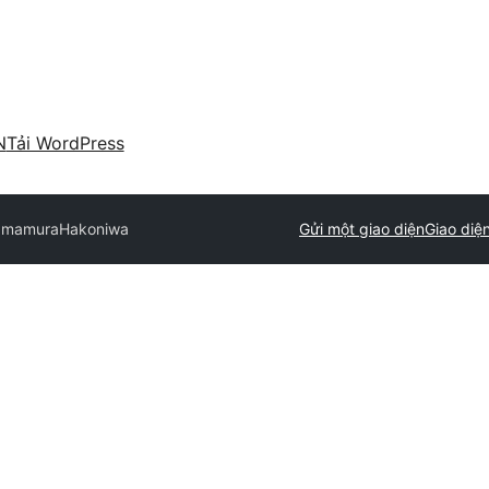
N
Tải WordPress
 Imamura
Hakoniwa
Gửi một giao diện
Giao diệ