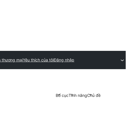
n thương mại
Yêu thích của tôi
Đăng nhập
Bố cục
Tính năng
Chủ đề