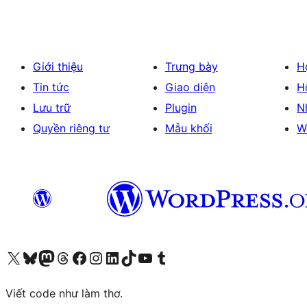
Giới thiệu
Trưng bày
H
Tin tức
Giao diện
H
Lưu trữ
Plugin
N
Quyền riêng tư
Mẫu khối
W
Truy cập tài khoản X (trước đây là Twitter) của chúng tôi
Visit our Bluesky account
Visit our Mastodon account
Visit our Threads account
Xem trang Facebook của chúng tôi
Truy cập tài khoản Instagram của chúng tôi
Truy cập tài khoản LinkedIn của chúng tôi
Visit our TikTok account
Truy cập kênh YouTube của chúng tôi
Visit our Tumblr account
Viết code như làm thơ.