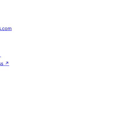
s.com
↗
ss
↗