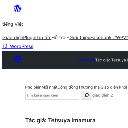
Chuyển
đến
tiếng Việt
phần
nội
Giao diện
Plugin
Tin tức
Hỗ trợ
Giới thiệu
Facebook #WPV
dung
Tải WordPress
Giao diện
Tác giả: Tetsuya
Phổ biến
Mới nhất
Cộng đồng
Thương mại
Giao diện khối
Tìm
giao diện 2
kiếm
Tác giả: Tetsuya Imamura