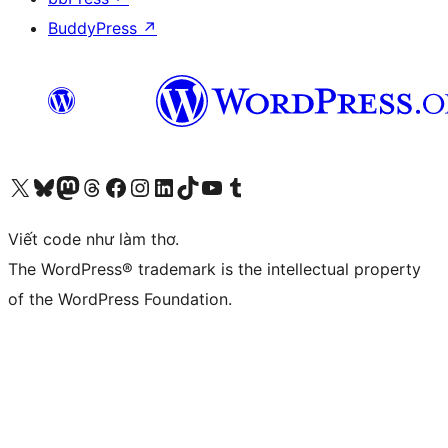
BuddyPress
↗
Truy cập tài khoản X (trước đây là Twitter) của chúng tôi
Visit our Bluesky account
Visit our Mastodon account
Visit our Threads account
Xem trang Facebook của chúng tôi
Truy cập tài khoản Instagram của chúng tôi
Truy cập tài khoản LinkedIn của chúng tôi
Visit our TikTok account
Truy cập kênh YouTube của chúng tôi
Visit our Tumblr account
Viết code như làm thơ.
The WordPress® trademark is the intellectual property
of the WordPress Foundation.