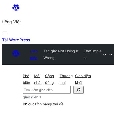
Chuyển
đến
tiếng Việt
phần
nội
dung
Tải WordPress
Giao
Tác giả: Not Doing It
TheSimple
diện
Wrong
st
Phổ
Mới
Cộng
Thương
Giao diện
biến
nhất
đồng
mại
khối
Tìm
kiếm
giao diện 1
Bố cục
Tính năng
Chủ đề