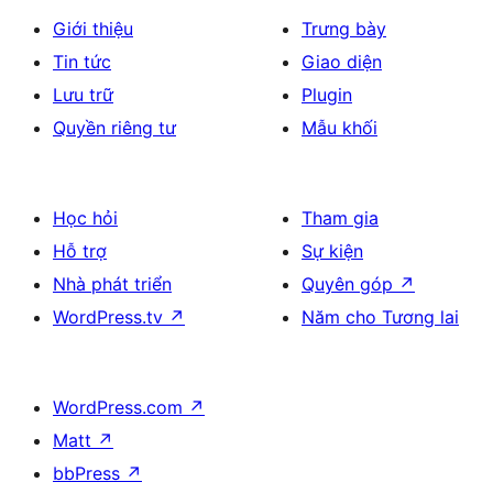
Giới thiệu
Trưng bày
Tin tức
Giao diện
Lưu trữ
Plugin
Quyền riêng tư
Mẫu khối
Học hỏi
Tham gia
Hỗ trợ
Sự kiện
Nhà phát triển
Quyên góp
↗
WordPress.tv
↗
Năm cho Tương lai
WordPress.com
↗
Matt
↗
bbPress
↗