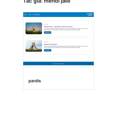
Tác giả: mehdi jalili
pardis