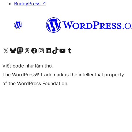
BuddyPress
↗
Truy cập tài khoản X (trước đây là Twitter) của chúng tôi
Visit our Bluesky account
Visit our Mastodon account
Visit our Threads account
Xem trang Facebook của chúng tôi
Truy cập tài khoản Instagram của chúng tôi
Truy cập tài khoản LinkedIn của chúng tôi
Visit our TikTok account
Truy cập kênh YouTube của chúng tôi
Visit our Tumblr account
Viết code như làm thơ.
The WordPress® trademark is the intellectual property
of the WordPress Foundation.