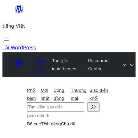
Chuyển
đến
tiếng Việt
phần
nội
dung
Tải WordPress
Giao
Tác giả:
Restaurant
diện
ionicthemes
Centric
Phổ
Mới
Cộng
Thương
Giao diện
biến
nhất
đồng
mại
khối
Tìm
kiếm
giao diện 6
Bố cục
Tính năng
Chủ đề