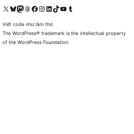
Truy cập tài khoản X (trước đây là Twitter) của chúng tôi
Visit our Bluesky account
Visit our Mastodon account
Visit our Threads account
Xem trang Facebook của chúng tôi
Truy cập tài khoản Instagram của chúng tôi
Truy cập tài khoản LinkedIn của chúng tôi
Visit our TikTok account
Truy cập kênh YouTube của chúng tôi
Visit our Tumblr account
Viết code như làm thơ.
The WordPress® trademark is the intellectual property
of the WordPress Foundation.