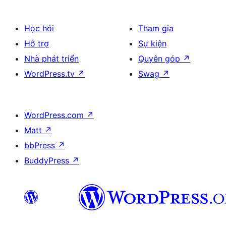
Học hỏi
Tham gia
Hỗ trợ
Sự kiện
Nhà phát triển
Quyên góp
↗
WordPress.tv
↗
Swag
↗
WordPress.com
↗
Matt
↗
bbPress
↗
BuddyPress
↗