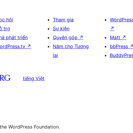
ọc hỏi
Tham gia
WordPres
ỗ trợ
Sự kiện
↗
hà phát triển
Quyên góp
↗
Matt
↗
ordPress.tv
↗
Năm cho Tương
bbPress
lai
BuddyPre
tiếng Việt
 the WordPress Foundation.