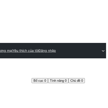
ương mại
Yêu thích của tôi
Đăng nhập
Bố cục
0
Tính năng
0
Chủ đề
0