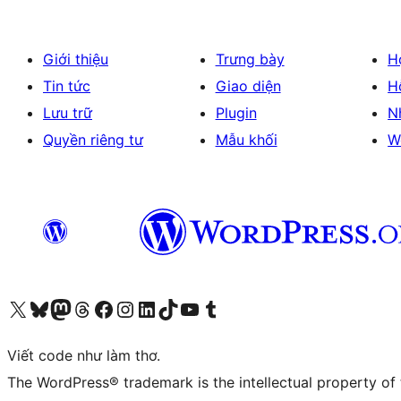
Giới thiệu
Trưng bày
H
Tin tức
Giao diện
H
Lưu trữ
Plugin
N
Quyền riêng tư
Mẫu khối
W
Truy cập tài khoản X (trước đây là Twitter) của chúng tôi
Visit our Bluesky account
Visit our Mastodon account
Visit our Threads account
Xem trang Facebook của chúng tôi
Truy cập tài khoản Instagram của chúng tôi
Truy cập tài khoản LinkedIn của chúng tôi
Visit our TikTok account
Truy cập kênh YouTube của chúng tôi
Visit our Tumblr account
Viết code như làm thơ.
The WordPress® trademark is the intellectual property of