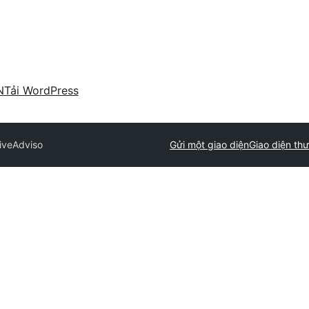
N
Tải WordPress
ive
Adviso
Gửi một giao diện
Giao diện th