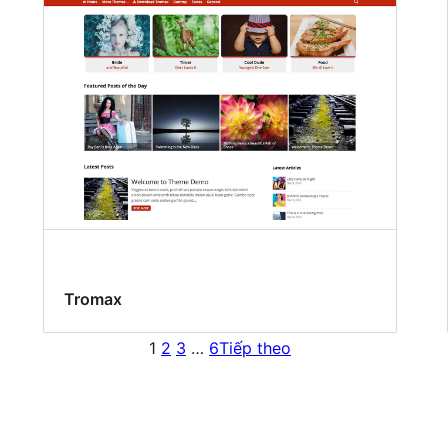
Tromax
1
2
3
…
6
Tiếp theo