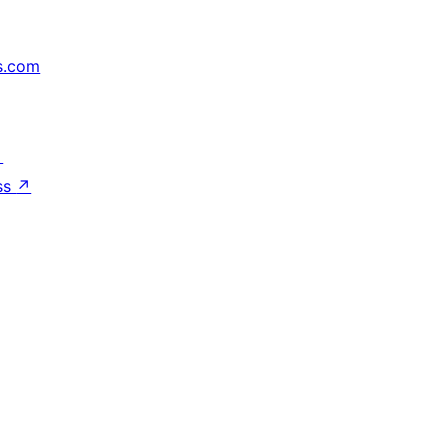
s.com
↗
ss
↗