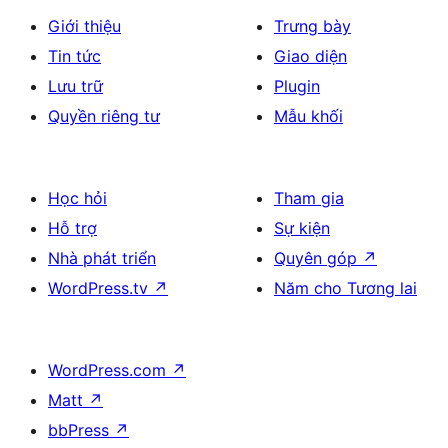
Giới thiệu
Trưng bày
Tin tức
Giao diện
Lưu trữ
Plugin
Quyền riêng tư
Mẫu khối
Học hỏi
Tham gia
Hỗ trợ
Sự kiện
Nhà phát triển
Quyên góp
↗
WordPress.tv
↗
Năm cho Tương lai
WordPress.com
↗
Matt
↗
bbPress
↗