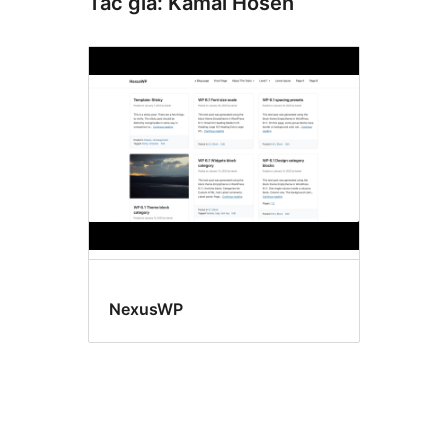
Tác giả: Kamal Hosen
NexusWP