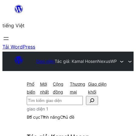
Chuyển
đến
tiếng Việt
phần
nội
dung
Tải WordPress
Giao diện
Tác giả: Kamal Hosen
NexusWP
Phổ
Mới
Cộng
Thương
Giao diện
biến
nhất
đồng
mại
khối
Tìm
kiếm
giao diện 1
Bố cục
Tính năng
Chủ đề