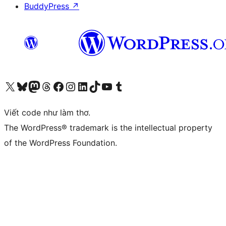
BuddyPress
↗
Truy cập tài khoản X (trước đây là Twitter) của chúng tôi
Visit our Bluesky account
Visit our Mastodon account
Visit our Threads account
Xem trang Facebook của chúng tôi
Truy cập tài khoản Instagram của chúng tôi
Truy cập tài khoản LinkedIn của chúng tôi
Visit our TikTok account
Truy cập kênh YouTube của chúng tôi
Visit our Tumblr account
Viết code như làm thơ.
The WordPress® trademark is the intellectual property
of the WordPress Foundation.