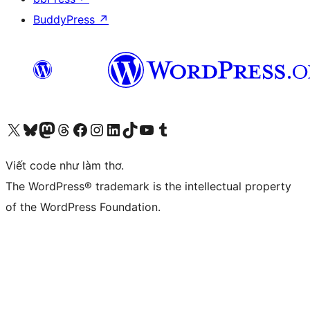
BuddyPress
↗
Truy cập tài khoản X (trước đây là Twitter) của chúng tôi
Visit our Bluesky account
Visit our Mastodon account
Visit our Threads account
Xem trang Facebook của chúng tôi
Truy cập tài khoản Instagram của chúng tôi
Truy cập tài khoản LinkedIn của chúng tôi
Visit our TikTok account
Truy cập kênh YouTube của chúng tôi
Visit our Tumblr account
Viết code như làm thơ.
The WordPress® trademark is the intellectual property
of the WordPress Foundation.