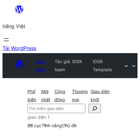
Chuyển
đến
tiếng Việt
phần
nội
dung
Tải WordPress
Giao
Tác giả: IDSK
IDSK
diện
team
Template
Phổ
Mới
Cộng
Thương
Giao diện
biến
nhất
đồng
mại
khối
Tìm
kiếm
giao diện 1
Bố cục
Tính năng
Chủ đề