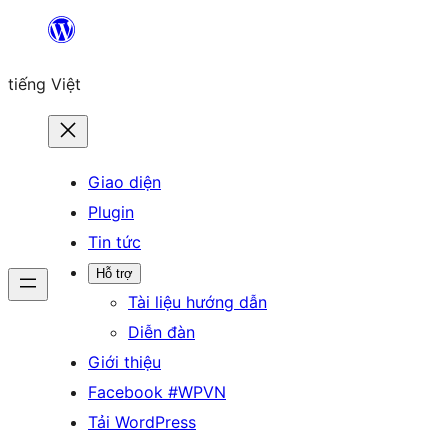
Chuyển
đến
tiếng Việt
phần
nội
dung
Giao diện
Plugin
Tin tức
Hỗ trợ
Tài liệu hướng dẫn
Diễn đàn
Giới thiệu
Facebook #WPVN
Tải WordPress