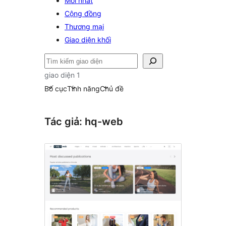
Mới nhất
Cộng đồng
Thương mại
Giao diện khối
Tìm
kiếm
giao diện 1
Bố cục
Tính năng
Chủ đề
Tác giả: hq-web