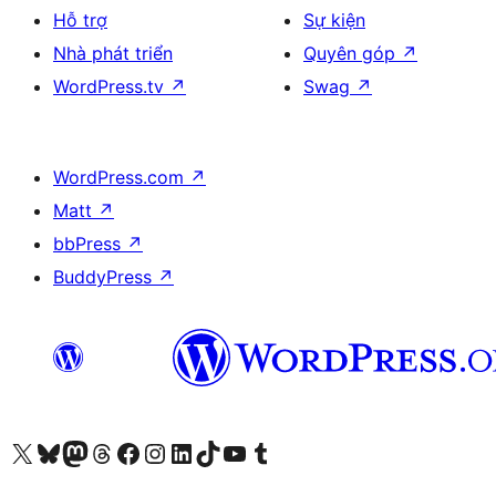
Hỗ trợ
Sự kiện
Nhà phát triển
Quyên góp
↗
WordPress.tv
↗
Swag
↗
WordPress.com
↗
Matt
↗
bbPress
↗
BuddyPress
↗
Truy cập tài khoản X (trước đây là Twitter) của chúng tôi
Visit our Bluesky account
Visit our Mastodon account
Visit our Threads account
Xem trang Facebook của chúng tôi
Truy cập tài khoản Instagram của chúng tôi
Truy cập tài khoản LinkedIn của chúng tôi
Visit our TikTok account
Truy cập kênh YouTube của chúng tôi
Visit our Tumblr account