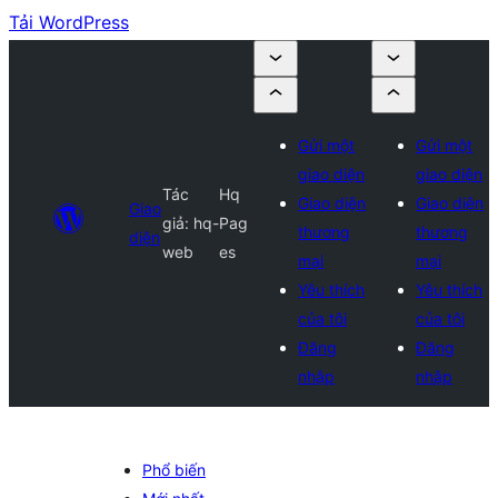
Tải WordPress
Gửi một
Gửi một
giao diện
giao diện
Tác
Hq
Giao diện
Giao diện
Giao
giả: hq-
Pag
thương
thương
diện
web
es
mại
mại
Yêu thích
Yêu thích
của tôi
của tôi
Đăng
Đăng
nhập
nhập
Phổ biến