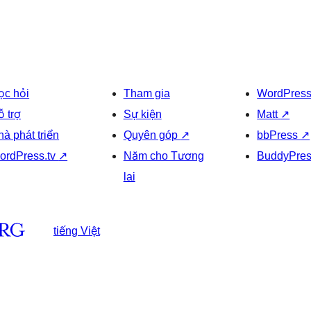
ọc hỏi
Tham gia
WordPres
ỗ trợ
Sự kiện
Matt
↗
à phát triển
Quyên góp
↗
bbPress
↗
ordPress.tv
↗
Năm cho Tương
BuddyPre
lai
tiếng Việt