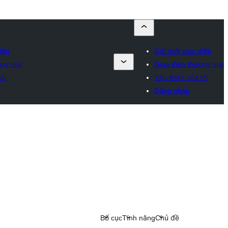
iện
Gửi một giao diện
ơng mại
Giao diện thương mại
ôi
Yêu thích của tôi
Đăng nhập
Bố cục
Tính năng
Chủ đề