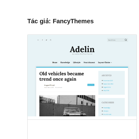
kiếm
Tác giả: FancyThemes