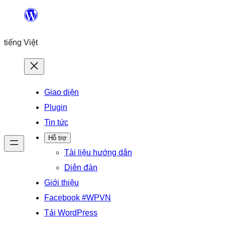
Chuyển
đến
tiếng Việt
phần
nội
dung
Giao diện
Plugin
Tin tức
Hỗ trợ
Tài liệu hướng dẫn
Diễn đàn
Giới thiệu
Facebook #WPVN
Tải WordPress