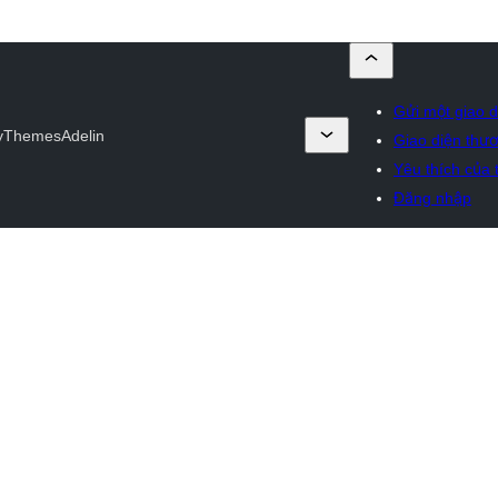
Gửi một giao d
cyThemes
Adelin
Giao diện thư
Yêu thích của t
Đăng nhập