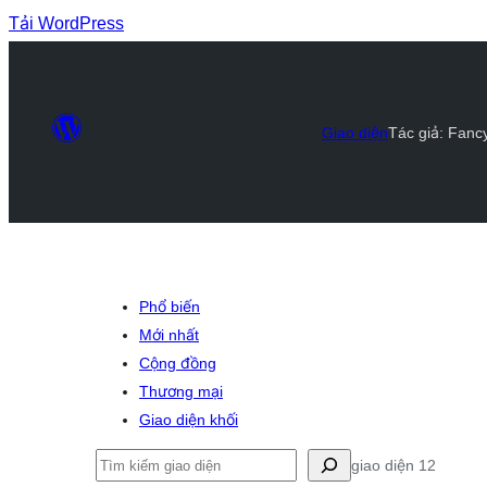
Tải WordPress
Giao diện
Tác giả: Fan
Phổ biến
Mới nhất
Cộng đồng
Thương mại
Giao diện khối
Tìm
giao diện 12