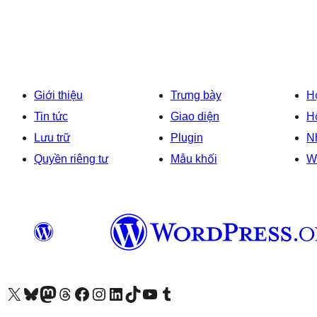
Giới thiệu
Trưng bày
H
Tin tức
Giao diện
H
Lưu trữ
Plugin
Nh
Quyền riêng tư
Mẫu khối
W
Truy cập tài khoản X (trước đây là Twitter) của chúng tôi
Visit our Bluesky account
Visit our Mastodon account
Visit our Threads account
Xem trang Facebook của chúng tôi
Truy cập tài khoản Instagram của chúng tôi
Truy cập tài khoản LinkedIn của chúng tôi
Visit our TikTok account
Truy cập kênh YouTube của chúng tôi
Visit our Tumblr account