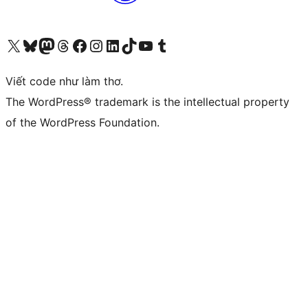
Truy cập tài khoản X (trước đây là Twitter) của chúng tôi
Visit our Bluesky account
Visit our Mastodon account
Visit our Threads account
Xem trang Facebook của chúng tôi
Truy cập tài khoản Instagram của chúng tôi
Truy cập tài khoản LinkedIn của chúng tôi
Visit our TikTok account
Truy cập kênh YouTube của chúng tôi
Visit our Tumblr account
Viết code như làm thơ.
The WordPress® trademark is the intellectual property
of the WordPress Foundation.