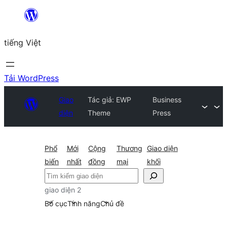
Chuyển
đến
tiếng Việt
phần
nội
dung
Tải WordPress
Giao
Tác giả: EWP
Business
diện
Theme
Press
Phổ
Mới
Cộng
Thương
Giao diện
biến
nhất
đồng
mại
khối
Tìm
kiếm
giao diện 2
Bố cục
Tính năng
Chủ đề