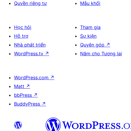
Quyền riêng tư
Mẫu khối
Học hỏi
Tham gia
Hỗ trợ
Sự kiện
Nhà phát triển
Quyên góp
↗
WordPress.tv
↗
Năm cho Tương lai
WordPress.com
↗
Matt
↗
bbPress
↗
BuddyPress
↗