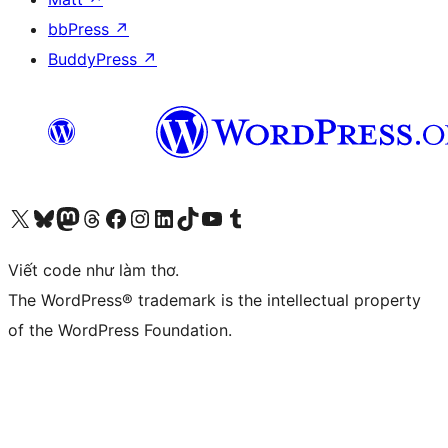
bbPress
↗
BuddyPress
↗
Truy cập tài khoản X (trước đây là Twitter) của chúng tôi
Visit our Bluesky account
Visit our Mastodon account
Visit our Threads account
Xem trang Facebook của chúng tôi
Truy cập tài khoản Instagram của chúng tôi
Truy cập tài khoản LinkedIn của chúng tôi
Visit our TikTok account
Truy cập kênh YouTube của chúng tôi
Visit our Tumblr account
Viết code như làm thơ.
The WordPress® trademark is the intellectual property
of the WordPress Foundation.