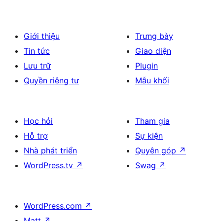
Giới thiệu
Trưng bày
Tin tức
Giao diện
Lưu trữ
Plugin
Quyền riêng tư
Mẫu khối
Học hỏi
Tham gia
Hỗ trợ
Sự kiện
Nhà phát triển
Quyên góp
↗
WordPress.tv
↗
Swag
↗
WordPress.com
↗
Matt
↗