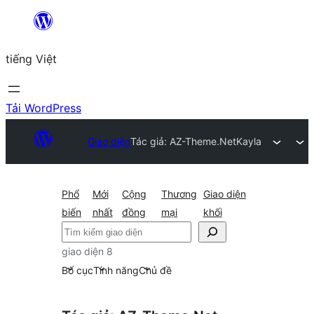
Chuyển
đến
tiếng Việt
phần
nội
dung
Tải WordPress
Giao diện
Tác giả: AZ-Theme.Net
Kayla
Phổ
Mới
Cộng
Thương
Giao diện
biến
nhất
đồng
mại
khối
Tìm
kiếm
giao diện 8
Bố cục
Tính năng
Chủ đề