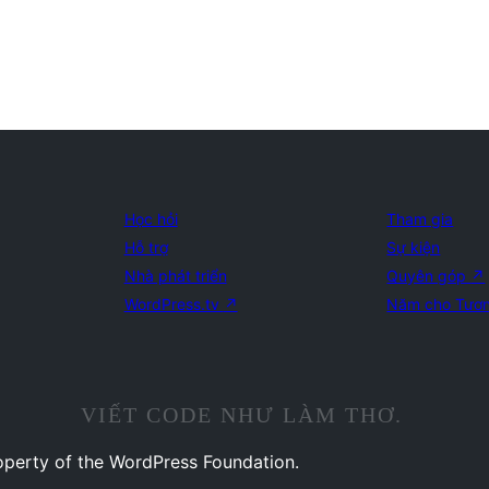
Học hỏi
Tham gia
Hỗ trợ
Sự kiện
Nhà phát triển
Quyên góp
↗
WordPress.tv
↗
Năm cho Tươn
VIẾT CODE NHƯ LÀM THƠ.
operty of the WordPress Foundation.