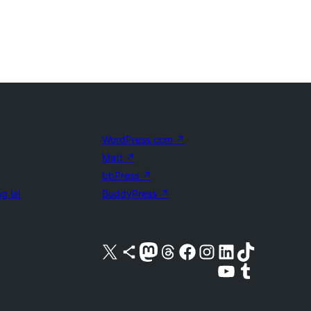
WordPress.com
↗
Matt
↗
bbPress
↗
g lai
BuddyPress
↗
Truy cập tài khoản X (trước đây là Twitter) của chúng tôi
Visit our Bluesky account
Visit our Mastodon account
Visit our Threads account
Xem trang Facebook của chúng tôi
Truy cập tài khoản Instagram của chúng tôi
Truy cập tài khoản LinkedIn của chúng tôi
Visit our TikTok account
Truy cập kênh YouTube của chúng tôi
Visit our Tumblr account