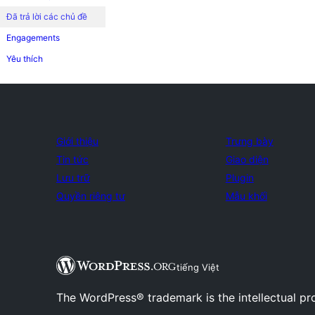
Đã trả lời các chủ đề
Engagements
Yêu thích
Giới thiệu
Trưng bày
Tin tức
Giao diện
Lưu trữ
Plugin
Quyền riêng tư
Mẫu khối
tiếng Việt
The WordPress® trademark is the intellectual pr