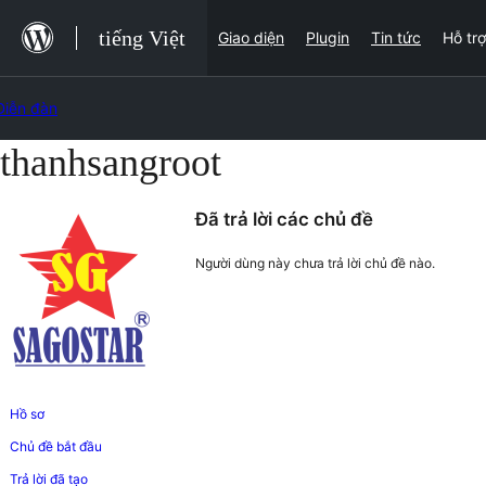
Chuyển
tiếng Việt
Giao diện
Plugin
Tin tức
Hỗ trợ
tới
nội
Diễn đàn
dung
thanhsangroot
Chuyển
tới
Đã trả lời các chủ đề
nội
dung
Người dùng này chưa trả lời chủ đề nào.
Hồ sơ
Chủ đề bắt đầu
Trả lời đã tạo