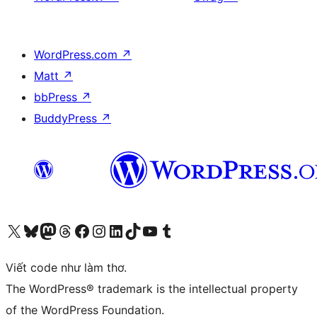
WordPress.com
↗
Matt
↗
bbPress
↗
BuddyPress
↗
Truy cập tài khoản X (trước đây là Twitter) của chúng tôi
Visit our Bluesky account
Visit our Mastodon account
Visit our Threads account
Xem trang Facebook của chúng tôi
Truy cập tài khoản Instagram của chúng tôi
Truy cập tài khoản LinkedIn của chúng tôi
Visit our TikTok account
Truy cập kênh YouTube của chúng tôi
Visit our Tumblr account
Viết code như làm thơ.
The WordPress® trademark is the intellectual property
of the WordPress Foundation.