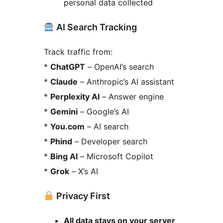
personal data collected
AI Search Tracking
Track traffic from:
*
ChatGPT
– OpenAI’s search
*
Claude
– Anthropic’s AI assistant
*
Perplexity AI
– Answer engine
*
Gemini
– Google’s AI
*
You.com
– AI search
*
Phind
– Developer search
*
Bing AI
– Microsoft Copilot
*
Grok
– X’s AI
Privacy First
All data stays on your server