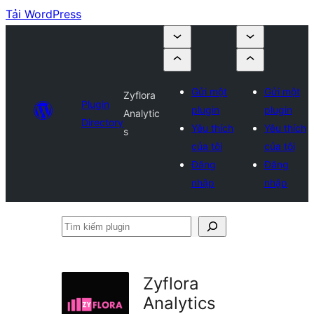
Tải WordPress
Gửi một
Gửi một
Zyflora
Plugin
plugin
plugin
Analytic
Directory
Yêu thích
Yêu thích
s
của tôi
của tôi
Đăng
Đăng
nhập
nhập
Tìm
kiếm
plugin
Zyflora
Analytics