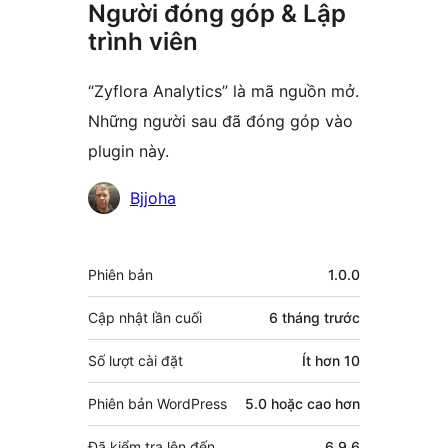
Người đóng góp & Lập
trình viên
“Zyflora Analytics” là mã nguồn mở.
Những người sau đã đóng góp vào
plugin này.
Những
Bjjoha
người
đóng
Meta
Phiên bản
1.0.0
góp
Cập nhật lần cuối
6 tháng
trước
Số lượt cài đặt
Ít hơn 10
Phiên bản WordPress
5.0 hoặc cao hơn
Đã kiểm tra lên đến
6.9.6