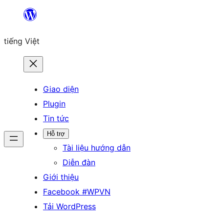
Chuyển
đến
tiếng Việt
phần
nội
dung
Giao diện
Plugin
Tin tức
Hỗ trợ
Tài liệu hướng dẫn
Diễn đàn
Giới thiệu
Facebook #WPVN
Tải WordPress