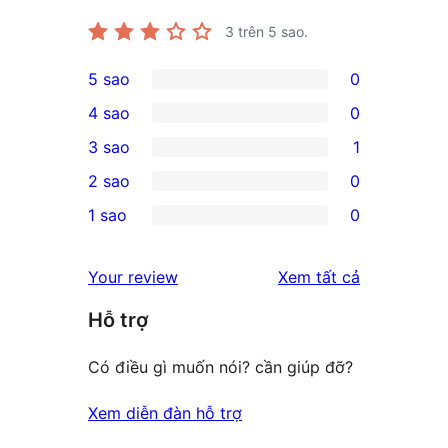
3
trên 5 sao.
5 sao
0
0
4 sao
0
5-
0
3 sao
1
star
4-
1
2 sao
0
reviews
star
3-
0
1 sao
0
reviews
star
2-
0
review
star
1-
đánh
Your review
Xem tất cả
reviews
star
giá
Hỗ trợ
reviews
Có điều gì muốn nói? cần giúp đỡ?
Xem diễn đàn hỗ trợ