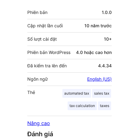
đóng
Meta
Phiên bản
1.0.0
góp
Cập nhật lần cuối
10 năm
trước
Số lượt cài đặt
10+
Phiên bản WordPress
4.0 hoặc cao hơn
Đã kiểm tra lên đến
4.4.34
Ngôn ngữ
English (US)
Thẻ
automated tax
sales tax
tax calculation
taxes
Nâng cao
Đánh giá