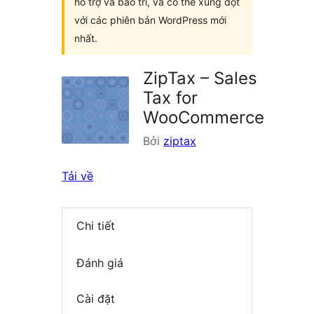
hỗ trợ và bảo trì, và có thể xung đột
với các phiên bản WordPress mới
nhất.
ZipTax – Sales
Tax for
WooCommerce
Bởi
ziptax
Tải về
Chi tiết
Đánh giá
Cài đặt