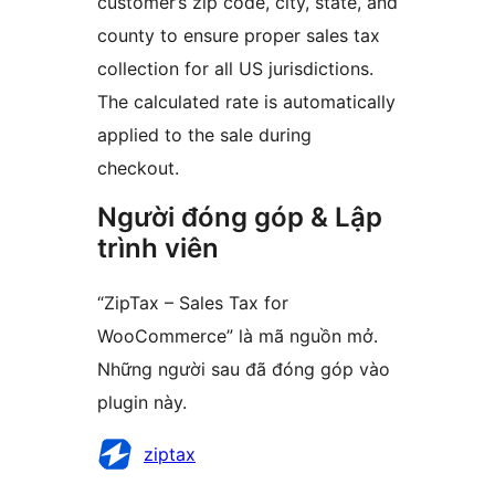
customer’s zip code, city, state, and
county to ensure proper sales tax
collection for all US jurisdictions.
The calculated rate is automatically
applied to the sale during
checkout.
Người đóng góp & Lập
trình viên
“ZipTax – Sales Tax for
WooCommerce” là mã nguồn mở.
Những người sau đã đóng góp vào
plugin này.
Những
ziptax
người