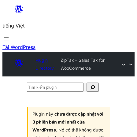
Chuyển
đến
tiếng Việt
phần
nội
dung
Tải WordPress
Plugin
ZipTax – Sales Tax for
Directory
WooCommerce
Tìm
kiếm
plugin
Plugin này
chưa được cập nhật với
3 phiên bản mới nhất của
WordPress
. Nó có thể không được