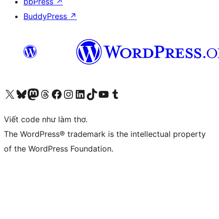
bbPress
↗
BuddyPress
↗
Truy cập tài khoản X (trước đây là Twitter) của chúng tôi
Visit our Bluesky account
Visit our Mastodon account
Visit our Threads account
Xem trang Facebook của chúng tôi
Truy cập tài khoản Instagram của chúng tôi
Truy cập tài khoản LinkedIn của chúng tôi
Visit our TikTok account
Truy cập kênh YouTube của chúng tôi
Visit our Tumblr account
Viết code như làm thơ.
The WordPress® trademark is the intellectual property
of the WordPress Foundation.