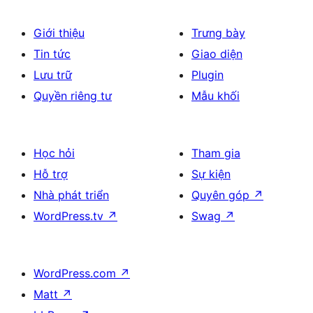
Giới thiệu
Trưng bày
Tin tức
Giao diện
Lưu trữ
Plugin
Quyền riêng tư
Mẫu khối
Học hỏi
Tham gia
Hỗ trợ
Sự kiện
Nhà phát triển
Quyên góp
↗
WordPress.tv
↗
Swag
↗
WordPress.com
↗
Matt
↗