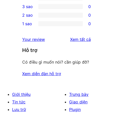
5-
0
3 sao
0
star
4-
0
2 sao
0
reviews
star
3-
0
1 sao
0
reviews
star
2-
0
reviews
star
1-
đánh
Your review
Xem tất cả
reviews
star
giá
Hỗ trợ
reviews
Có điều gì muốn nói? cần giúp đỡ?
Xem diễn đàn hỗ trợ
Giới thiệu
Trưng bày
Tin tức
Giao diện
Lưu trữ
Plugin