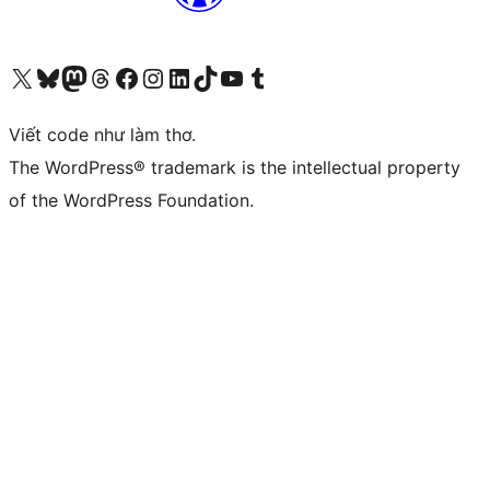
Truy cập tài khoản X (trước đây là Twitter) của chúng tôi
Visit our Bluesky account
Visit our Mastodon account
Visit our Threads account
Xem trang Facebook của chúng tôi
Truy cập tài khoản Instagram của chúng tôi
Truy cập tài khoản LinkedIn của chúng tôi
Visit our TikTok account
Truy cập kênh YouTube của chúng tôi
Visit our Tumblr account
Viết code như làm thơ.
The WordPress® trademark is the intellectual property
of the WordPress Foundation.