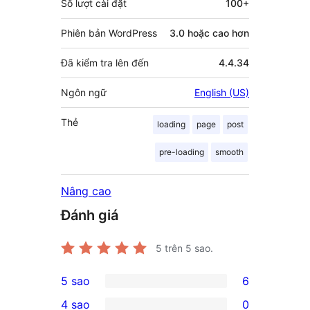
Số lượt cài đặt
100+
Phiên bản WordPress
3.0 hoặc cao hơn
Đã kiểm tra lên đến
4.4.34
Ngôn ngữ
English (US)
Thẻ
loading
page
post
pre-loading
smooth
Nâng cao
Đánh giá
5
trên 5 sao.
5 sao
6
6
4 sao
0