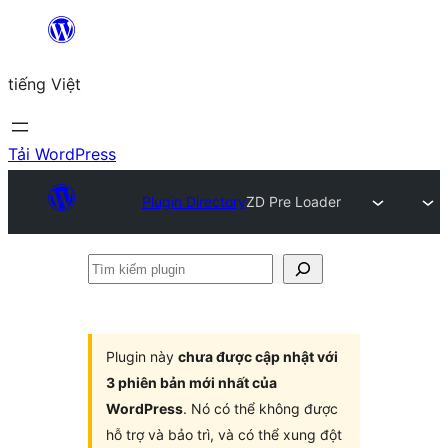
Chuyển
đến
tiếng Việt
phần
nội
dung
Tải WordPress
Plugin Directory
ZD Pre Loader
Tìm
kiếm
plugin
Plugin này
chưa được cập nhật với
3 phiên bản mới nhất của
WordPress
. Nó có thể không được
hỗ trợ và bảo trì, và có thể xung đột