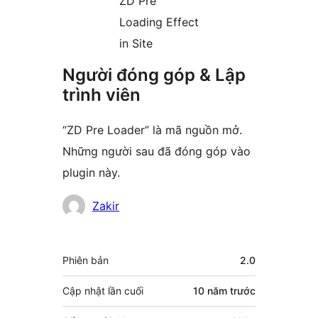
ZD Pre
Loading Effect
in Site
Người đóng góp & Lập
trình viên
“ZD Pre Loader” là mã nguồn mở.
Những người sau đã đóng góp vào
plugin này.
Những
Zakir
người
đóng
Meta
Phiên bản
2.0
góp
Cập nhật lần cuối
10 năm
trước