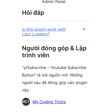
Admin Panel
Hỏi đáp
Is this plugin work with
Lazy Loaders?
Người đóng góp & Lập
trình viên
“ytSubscribe – Youtube Subscribe
Button” là mã nguồn mở. Những
người sau đã đóng góp vào plugin
này.
Những
My Coding Tricks
người