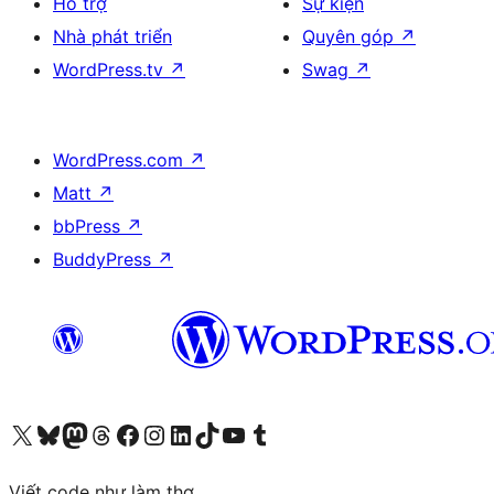
Hỗ trợ
Sự kiện
Nhà phát triển
Quyên góp
↗
WordPress.tv
↗
Swag
↗
WordPress.com
↗
Matt
↗
bbPress
↗
BuddyPress
↗
Truy cập tài khoản X (trước đây là Twitter) của chúng tôi
Visit our Bluesky account
Visit our Mastodon account
Visit our Threads account
Xem trang Facebook của chúng tôi
Truy cập tài khoản Instagram của chúng tôi
Truy cập tài khoản LinkedIn của chúng tôi
Visit our TikTok account
Truy cập kênh YouTube của chúng tôi
Visit our Tumblr account
Viết code như làm thơ.