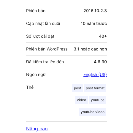
đóng
Meta
Phiên bản
2016.10.2.3
góp
Cập nhật lần cuối
10 năm
trước
Số lượt cài đặt
40+
Phiên bản WordPress
3.1 hoặc cao hơn
Đã kiểm tra lên đến
4.6.30
Ngôn ngữ
English (US)
Thẻ
post
post format
video
youtube
youtube video
Nâng cao