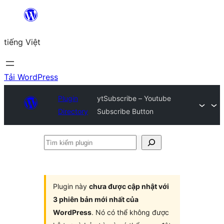
Chuyển
đến
tiếng Việt
phần
nội
dung
Tải WordPress
Plugin
ytSubscribe – Youtube
Directory
Subscribe Button
Tìm
kiếm
plugin
Plugin này
chưa được cập nhật với
3 phiên bản mới nhất của
WordPress
. Nó có thể không được