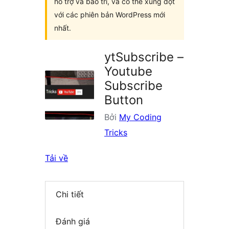
hỗ trợ và bảo trì, và có thể xung đột
với các phiên bản WordPress mới
nhất.
ytSubscribe –
Youtube
Subscribe
Button
Bởi
My Coding
Tricks
Tải về
Chi tiết
Đánh giá