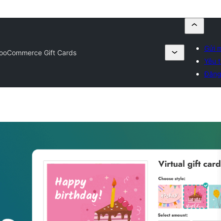
Gửi m
ooCommerce Gift Cards
Yêu t
Đăng