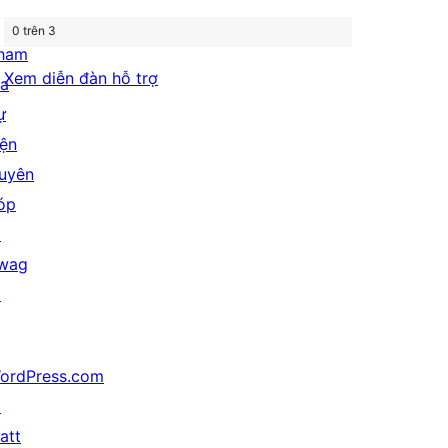
0 trên 3
ham
Xem diễn đàn hỗ trợ
ia
ự
iện
uyên
óp
↗
wag
↗
ordPress.com
↗
att