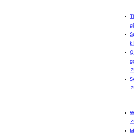
T
g
S
k
Q
g
S
W
M