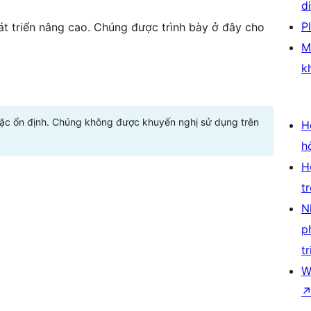
d
P
t triển nâng cao. Chúng được trình bày ở đây cho
M
k
oặc ổn định. Chúng không được khuyến nghị sử dụng trên
H
h
H
t
N
p
tr
W